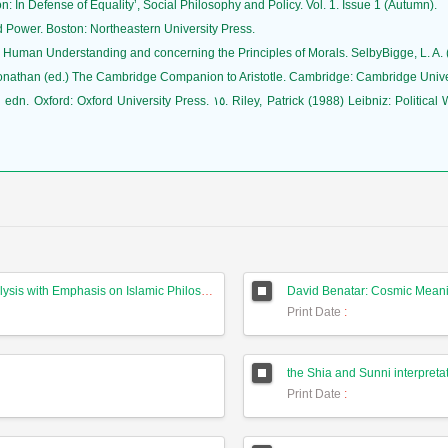
In Defense of Equality’, Social Philosophy and Policy. Vol. 1. Issue 1 (Autumn).
 Power. Boston: Northeastern University Press.
Human Understanding and concerning the Principles of Morals. SelbyBigge, L. A. (e
, Jonathan (ed.) The Cambridge Companion to Aristotle. Cambridge: Cambridge Unive
ick (1988) Leibniz: Political Writings. 2 nd edn. Cambridge: Cambridge University
Darwinism and New Atheism: A Critical Analysis with Emphasis on Islamic Philosophy
David Benatar: Cosmic Meanin
Print Date
:
the Shia and Sunni interpreta
Print Date
: