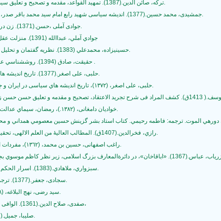
10- ترکه، صائن الدین.(1387). تمهید القواعد، مقدمه و تصحیح و تعلیق سیدجلال الدین آشتیانی، چاپ چهارم، قم: بوستان کتاب.
11- جمشیدی، محمد حسین.(1377). اندیشه سیاسی شهید رابع امام سید محمد باقر صدر، تهران: موسسه چاپ و انتشارات وزارت امور خارجه.
12- جوادی آملی ،حسن.(1371). زن در آیینه جلال و جمال، تهران: مرکز نشر فرهنگی رجاء.
13- جوادي آملي، عبداالله (1391). منزلت عقل در هندسه معرفت ديني. قم: نشر اسراء (چ ششم)
14- حسينيزاده، محمدعلي (1383). نظريه گفتمان و تحليل سياسي. فصلنامه علوم سياسي، سال هفتم، ش 28.
15- حقيقت، صادق (1394). روششناسي علوم سياسي (ويراست سوم). قم: نشر دانشگاه مفيد .
16- حلبی، علی اصغر.(1377). تاریخ اندیشه های سیاسی در ایران و جهان اسلامی ، تهران: بهبهانی.
17- حلبی‌، علی‌ اصغر، (١٣٧٢)، تاریخ‌ اندیشه‌ هاي سیاسی‌ در ایران و جهان اسـلامی‌، تهـران، انتشـارات بهبهانی‌، چاپ اول.
19- خوادیان دامغانی‌، (١٣٨٢.)، رمضان، سیماي عدالت‌ در قرآن و حدیث‌، تهـران، لـوح محفـوظ، چـاپ اول.
21- رازي، فخرالدین.(1407ق). المطالب العالیۀ من العلم الالهی، تحقیق حجازي سقا، چاپ اول، بیروت: دار الکتاب العربی.
22- راغب‌ اصفهانی‌، حسین‌ بن‌ محمد، (١٣٦٢)، مفردات الفاظ القرآن، بی‌جا: کتابفروشی‌ مرتضوي، چاپ دوم.
24- سبزواري، ملاهادي.(1383). اسرار الحکم، تصحیح کریم فیضی، چاپ اول، قم: مطبوعات دینی.
25- سجادی، جعفر.(1377). ترجمه حکت اشراق سهروردی-انتشارات دانشگاه تهران.
26- سید رضی‌، نهج‌ البلاغه‌، (١٣٨٨)، ترجمه‌ محمد دشتی‌، تهران، انتشارات وجدانی‌.
27- صفدی، صلاح الدین.(1361). الوافی بالوفیات، تحقیق محمد یوسف نجم، بیروت: دارصادر،
28- صلیبا، جمیل.(1951).من افلاطون الی ابن سینا-بیروت: دارالاندلس.