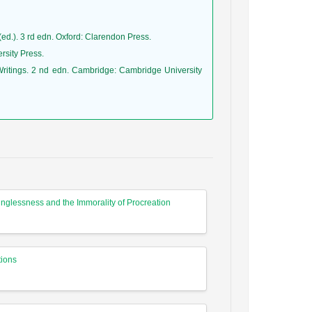
d.). 3 rd edn. Oxford: Clarendon Press.
rsity Press.
glessness and the Immorality of Procreation
tions