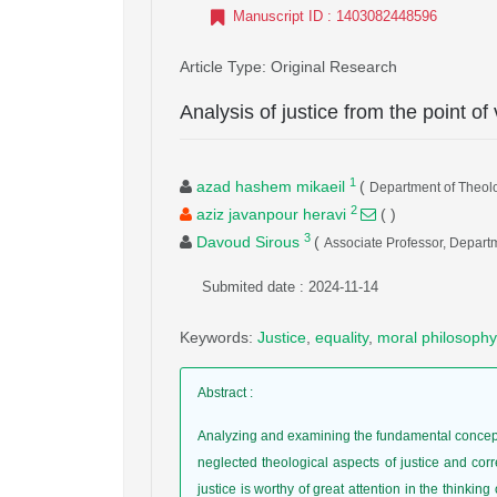
Manuscript ID
: 1403082448596
Article Type
: Original Research
Analysis of justice from the point o
1
azad hashem mikaeil
(
Department of Theolog
2
aziz javanpour heravi
(
)
3
Davoud Sirous
(
Associate Professor, Departm
Submited date : 2024-11-14
Keywords
:
Justice
,
equality
,
moral philosophy
Abstract
:
Analyzing and examining the fundamental concept of
neglected theological aspects of justice and corr
justice is worthy of great attention in the thinkin