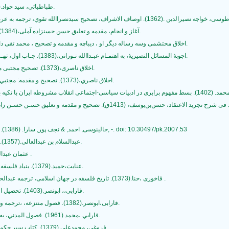
29- طباطبائی، سید جواد.(1373). زوال اندیشه سیاسی در ایران ، تهران: کویر.
31- آغاز و انجام، مقدمه و تعلیق حسن حسنزاده آملی،(1384). چاپ چهارم، تهران:وزارت فرهنگ و ارشاد اسلامی.
32- اخلاق محتشمی وسه رساله دیگر او ، دیباچه و مقدمه و تصحیح ، محمد تقی دانش پژوه، (1339). تهران : انتشارات دانشگاه تهران.
33- اجوبۀ المسائل النصیریۀ، به اهتمـام عبـداالله نـورانی،(1383). چـاپ اول، تهـران: پژوهشـگاه علـوم انسـانی و مطالعات فرهنگی.
34- اخلاق ناصری،(1373). تصحیح مجتبی مینوی و علیرضا حیدری، چاپ پنجم، تهران: خوارزمی.
35- اخلاق ناصري،(1373). تصحيح و مقدمه: مجتبي مينوي و عليرضا حيدري، تهران: انتشارات خوارزمي.
39- جالینوسی, احمد, & نجف پور, سارا. (1386). مفهوم عدالت در اسلام و غرب. دانش سیاسی, 3(1), -. doi: 10.30497/pk.2007.53
40- عبدالسلام بن عبدالعالی.(1357). الفسلفه السیاسیه عند الفارابی، بیروت: دارالطبیعه.
41- عثمان عبدالکریم.(1408). شرح اصول خمسه- قاهره:مکته وهبه .
42- عنایت،حمید.(1379). بنیاد فلسفه سیاسی در غرب از هراکلیت تا هابز،تهران: زمستان.
43- فاخوری ،حنا.(1373). تاریخ فلسفه در جهان اسلامی، ترجمه عبدالحمید آیتی، تهران: شرکت انتشارات علمی – فرهنگی .
44- فارابی،، ابونصر.(1403). تحصیل السعاده ، تحقیق جعفر آل یاسین، بیروت: دارالاندلس.
45- فارابی،ابونصر.(1382). فصول منتزعه، ،ترجمه وشرح دکترحسن ملکشاهی-انتشارات سرو چاپ اول.
46- فارابي ،محمد.(1961). فصول المدني، به كوشش دانلوپ، كمبريج: انتشارات دانشگاه كمبريج.
47- فروغی، محمدعلی.(1379). کتاب سیر حکمت در اروپا از زمان باستان تا مائه هفتم، تهران: زوار.