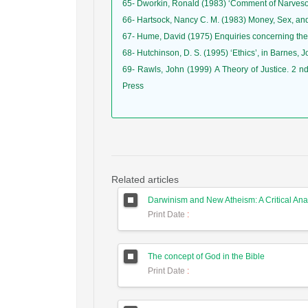
65- Dworkin, Ronald (1983) ‘Comment of Narveson: 
66- Hartsock, Nancy C. M. (1983) Money, Sex, and
67- Hume, David (1975) Enquiries concerning the 
68- Hutchinson, D. S. (1995) ‘Ethics’, in Barnes
69- Rawls, John (1999) A Theory of Justice. 2 nd edn. Oxford: Oxford University Press. ١٥. Riley, Patr
Press
Related articles
Print Date
:
The concept of God in the Bible
Print Date
: