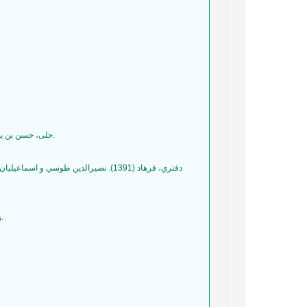
18- حلی، حسن بن یوسف.( 1413ق). کشف المراد فی شرح تجرید الاعتقاد، تصحیح و مقدمه و تعلیق حسن حسن زاده آملی، چاپ چهارم، قم: مؤسسۀ النشر الاسلامی.
20- دفتري، فرهاد (1391). نصيرالدين طوسي و اسماعيليان دورهي الموت. ترجمه: فاطمه رحيمي. كتاب استاد بشر گزينش حسين معصومي همداني و محمد جواد انواري. تهران: مركز پژوهش ميراث مكتوب
23- زریاب، عباس.(1367). «اباقاخان»، در دائرةالمعارف بزرگ اسلامی، زیر نظر کاظم موسوي بجنوردي، تهران: مرکز دائره المعـارف بـزرگ اسلامی.