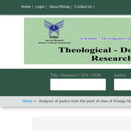
Home
|
Login
|
About Rimag
|
Contact Us
|
Title / Keyword / DOI / DOR
Author
Home
Analysis of justice from the point of view of Khwaja N