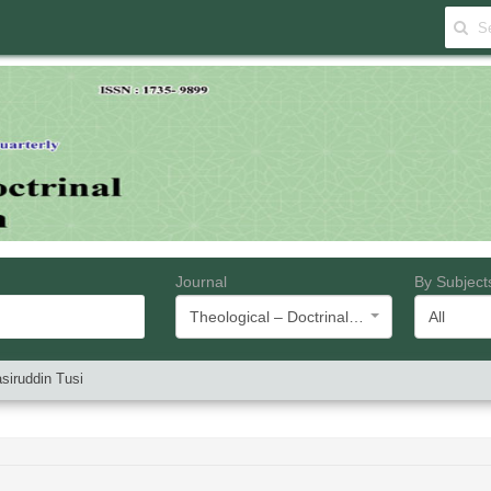
Journal
By Subject
Theological – Doctrinal Research (Islamic Azad University-Saveh Branch)
All
asiruddin Tusi