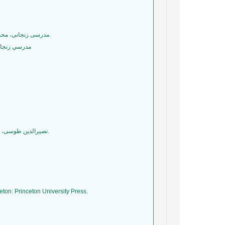
50- مدرسی‌ زنجانی‌، محمد، (١٣٦٣)، سرگذشت‌ و عقاید فلسفی‌ طوسی‌، تهران انتشارات امیر کبیر. ٩. معین‌، محمد، (١٣٦٢)فرهنگ‌ فارسی‌ معین‌، تهران، مؤسسه‌ امیرکبیر.
51- مدرسي زنجاني، محمد (1335). سرگذشت و عقايد فلسفي خواجه نصيرالدين طوسي به
58- نصیرالدین‌ طوسی‌، محمدبن‌ محمد، (١٣٣٩)، اخلاق محتشـمی‌ و سـه‌ رسـاله‌ دیگـر او، دیباچـه‌ و مقدمه‌ و تصحیح‌ محمد تقی‌ دانش‌ پژوه، تهران، انتشارات دانشگاه تهران.
ceton: Princeton University Press.