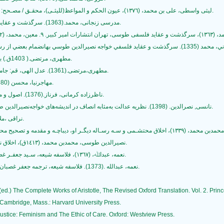
48- لیثی‌ واسطی‌، علی‌ بن‌ محمد، (١٣٧٦)، عیون الحکم‌ و المواعظ‌(للیثـی‌)، محقـق‌ / مصـحح‌: حسـنی‌ بیرجندي، حسین‌، قم‌، دار الحدیث‌، چاپ اول.
49- مدرسی زنجانی، محمد.(1363). سرگذشت و عقاید فلسفی خواجه نصیرالدین طوسی، تهران: امیرکبیر.
انضمام بعضي از رسائل و مكاتبات وي. تهران: انتشارات دانشگاه تهران
52- مطهری، مرتضی.( 1403ق.) بررسی اجمالی مبانی اقتصاد اسلامی، تهران: حکمت.
53- مطهری،مرتضی.(1361). عدل الهی، قم: جامعه مدرسین حوزه علمیه قم، دفتر انتشارات اسلامی.
54- مهاجرنيا، محسن (1380). انديشهي سياسي ابنمسكويه. قم: بوستان كتاب.
55- ناظرزاده کرمانی، فرناز.(1376). اصول و مبادی فلسفه سیاسی فارابی، تهران: دانشگاه الزهرا.
56- نانسی, نصرالدین. (1398). نظریه‌‌ عدالت به‌مثابه انصاف در اندیشه‌های خواجه‌نصیرالدین طوسی. فصلنامه علمی شیعه شناسی, 17(66), 7-36.
57- نراقی ،ملااحمد.(1383). معراج السعادت،تهران:بوستان توحید.
59- نصیرالدین‌ طوسی‌، محمدبن‌ محمد، (١٤١٣ق)، اخلاق ناصري، تهران، انتشـارات علمیـه‌ اسـلامیه‌، چاپ اول.
60- نعمه‌، عبداﷲ، (١٣٦٧)، فلاسفه‌ شیعه‌، سـید جعفـر غضـبان، تهـران، انتشـارات و آمـوزش انقـلاب اسلامی‌.
61- نعمه، عبدالله .(1373). فلاسفه شیعه، ترجمه جعفر غصبان، تهران: سازمان انتشارات و آموزش انقلاب اسلامی.
n (ed.) The Complete Works of Aristotle, The Revised Oxford Translation. Vol. 2. Prin
. Cambridge, Mass.: Harvard University Press.
ustice: Feminism and The Ethic of Care. Oxford: Westview Press.