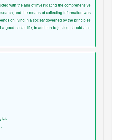
ducted with the aim of investigating the comprehensive
research, and the means of collecting information was
ends on living in a society governed by the principles
 a good social life, in addition to justice, should also
7- آملی، سیدحیدر.(1384). جامع الاسرار و منبع الانوار، تصحیح و مقدمه هانري کربن و عثمان یحیی، چاپ سوم، تهران: شرکت انتشـارات علمی و فرهنگی،
8- بهروزلك، غلامرضا (1385). جهانيشدن و سرانجام نزاع گفتمانها؛ نقد و بررسي تحليل گفتماني جهانيشدن. فصلنامه علوم سياسي، سال نهم، ش.36 .