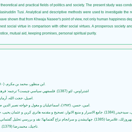
theoretical and practical fields of politics and society. The present study was con
Nasiruddin Tusi. Analytical and descriptive methods were used to investigate the 
h have shown that from Khwaja Naseer's point of view, not only human happiness dep
ghest social virtue in comparison with other social virtues. A prosperous society and
ustice, mutual aid, keeping promises, personal spiritual purity.
3- ابن‌ منظور، محمد بن‌ مکرم، (١٤١٠ ق) لسان العرب، بیروت لبنان، انتشارات دارالفکر.
4- اشتراوس، لئو (1387). فلسفهي سياسي چيست؟ ترجمه: فرهنگ رجايي. تهران: انتشارات علمي وفرهنگي (چ سوم)
5- اصیل، حجت الله، آرمان شهر در اندیشه ایرانی، تهران: نشر نی، 1371.1389.
6- امین‌، حسن‌، (١٣٨٢)، اسماعیلیان و مغول و خواجه‌ نصیر الدین‌ طوسـی‌، قـم‌، دایـره المعـارف فقـه‌ اسلامی‌، چاپ اول.
9- تاجيك، محمدرضا (1379). گفتمان و تحليل گفتماني. تهران: نشر فرهنگ گفتمان.