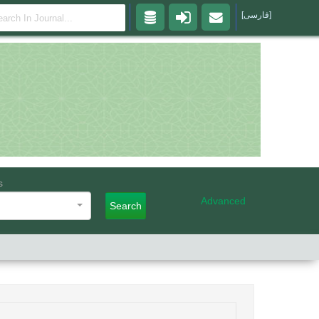
[فارسی]
s
Advanced
Search