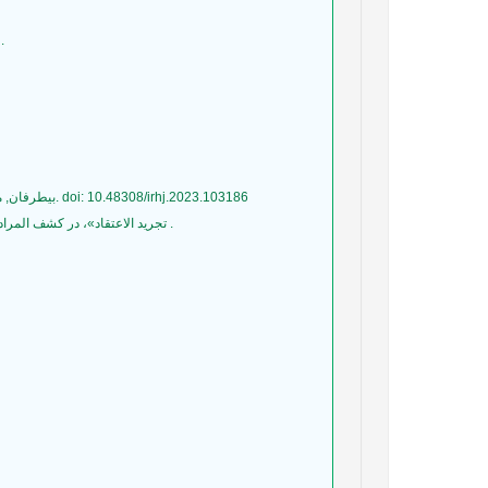
30- طوسی، خواجه نصیرالدین .(1362). اوصاف الاشراف، تصحیح سیدنصراالله تقوي، ترجمه به عربی: رکنالدین محمدبن‌علی جرجانی، تهران:بوذرجمهر.
36- بیطرفان, محمد. (1402). بسط مفهوم برابری در ادبیات سیاسی-اجتماعی انقلاب مشروطه ایران با تکیه بر مطالعه جراید. مجله تاریخ ایران, 16(1), 131-148. doi: 10.48308/irhj.2023.103186
37- «تجرید الاعتقاد»، در کشف المراد فی شرح تجرید الاعتقاد، حسن‌بن‌یوسف، (1413ق). تصحیح و مقدمه و تعلیق حسـن حسـن زاده آملی، چاپ چهارم، قم: مؤسسۀ النشر الاسلامی .