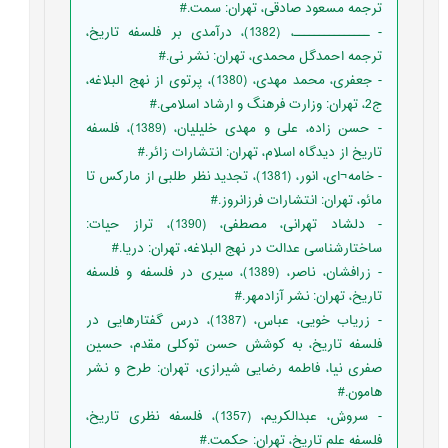
ترجمه مسعود صادقی، تهران: سمت.#
- ـــــــــــــــ، (1382)، درآمدی بر فلسفه تاریخ،
ترجمه احمدگل محمدی، تهران: نشر نی.#
- جعفری، محمد مهدی، (1380)، پرتوی از نهج البلاغه،
ج2، تهران: وزارت فرهنگ و ارشاد اسلامی.#
- حسن زاده، علی و مهدی خلیلیان، (1389)، فلسفه
تاریخ از دیدگاه اسلام، تهران: انتشارات زائر.#
- خامه¬ای، انور، (1381)، تجدید نظر طلبی از مارکس تا
مائو، تهران: انتشارات فرزانروز.#
- دلشاد تهرانی، مصطفی، (1390)، تراز حیات:
ساختارشناسی عدالت در نهج البلاغه، تهران: دریا.#
- زرافشان، ناصر، (1389)، سیری در فلسفه و فلسفه
تاریخ، تهران: نشر آزادمهر.#
- زریاب خویی، عباس، (1387)، درس گفتارهایی در
فلسفه تاریخ، به کوشش حسن توکلی مقدم، حسین
صفری نیا، فاطمه رضایی شیرازی، تهران: طرح و نشر
هامون.#
- سروش، عبدالکریم، (1357)، فلسفه نظری تاریخ،
فلسفه علم تاریخ، تهران: حکمت.#