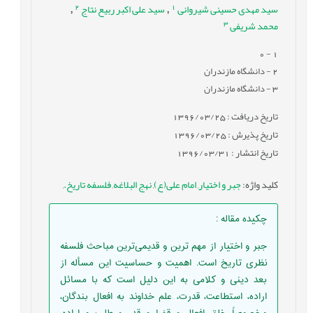
2
1
سید مهدی حسینی شیروانی
سید علی اکبر ربیع نتاج
,
,
3
محمد شریفی
- 0
1
2
- دانشگاه مازندران
3
- دانشگاه مازندران
تاریخ دریافت : 1396/03/25
تاریخ پذیرش : 1396/03/25
تاریخ انتشار : 1396/03/31
کلید واژه
:
جبر و اختیار
,
امام علی(ع)
,
نهج البلاغه
,
فلسفه تاریخ.
,
چکیده مقاله
:
جبر و اختیار از مهم ترین و قدیمی‌ترین مباحث فلسفه
نظری تاریخ است. اهمیت و حساسیت این مسأله از
بعد دینی و کلامی به این دلیل است که با مسائل
اراده، استطاعت، قدرت، علم خداوند به افعال بندگان،