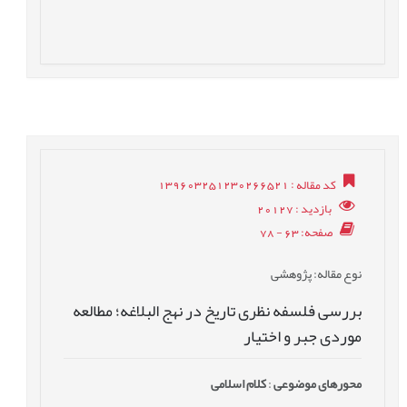
کد مقاله
: 139603251230266521
بازدید
: 20127
صفحه
: 63 - 78
نوع مقاله
: پژوهشی
بررسی فلسفه نظری تاریخ در نهج البلاغه؛ مطالعه
موردی جبر و اختیار
محورهای موضوعی
:
کلام اسلامی