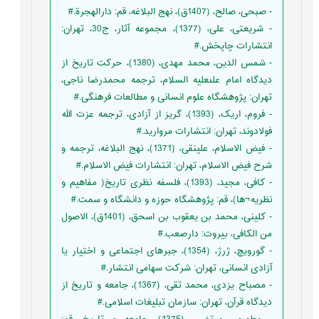
- صبحی، صالح، (1407ق)، نهج البلاغه، قم: دارالهجرة.#
- شریعتی، علی، (1377)، مجموعه آثار، ج30، تهران:
انتشارات چاپخش.#
- شمس الدين، محمد مهدى، (1380)، حركت تاريخ از
ديدگاه امام على‏عليه السلام، ترجمه محمدرضا ناجى،
تهران: پژوهشگاه علوم انسانى و مطالعات فرهنگى.#
- فروم، اریک، (1393)، گریز از آزادی، ترجمه عزت الله
فولادوند، تهران: انتشارات مروارید.#
- فیض الاسلام، علینقی، (1371)، نهج البلاغه، ترجمه و
شرح فیض الاسلام، تهران: انتشارات فیض الاسلام.#
- کافی، مجید، (1393)، فلسفه نظری تاریخ( مفاهیم و
نظریه¬ها)، قم: پژوهشگاه حوزه و دانشگاه و سمت.#
- کلینی، محمد بن یعقوب بن اسحق، (1401ق)، الاصول
من الکافی، بیروت: دارصعب.#
- گورویچ، ژرژ، (1354)، جبرهای اجتماعی و اختیار یا
آزادی انسانی، تهران: شرکت سهامی انتشار.#
- مصباح یزدى، محمد تقى، (1367)، جامعه و تاریخ از
دیدگاه قرآن، تهران: سازمان تبلیغات اسلامى.#