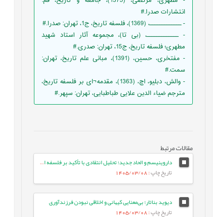
- مطهری، مرتضی، (1375)، جامعه و تاریخ، قم:
انتشارات صدرا.#
- ـــــــــــــ، (1369)، فلسفه تاریخ، ج1، تهران: صدرا.#
- ـــــــــــــ، (بی تا)، مجموعه آثار استاد شهید
مطهری؛ فلسفه تاریخ، ج15، تهران: صدری.#
- مفتخری، حسین، (1391)، مبانی علم تاریخ، تهران:
سمت.#
- والش، دبلیو، اچ، (1363)، مقدمه¬ای بر فلسفه تاریخ،
مترجم ضیاء الدین علایی طباطبایی، تهران: سپهر.#
مقالات مرتبط
داروینیسم و الحاد جدید؛ تحلیل انتقادی با تأکید بر فلسفه اسلامی
تاریخ چاپ
: 1405/03/08
دیوید بناتار؛ بی‌معنایی کیهانی و اخلاقی نبودن فرزندآوری
تاریخ چاپ
: 1405/03/08