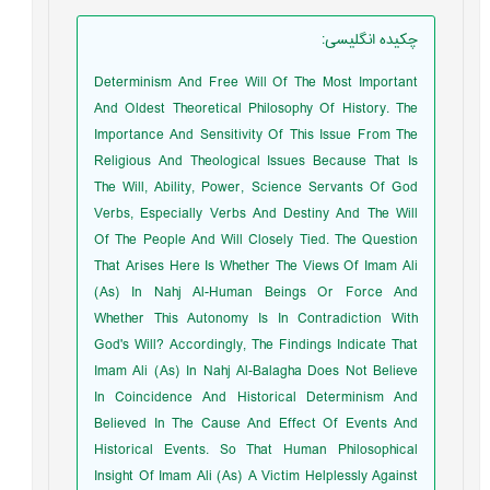
چکیده انگلیسی
:
Determinism And Free Will Of The Most Important
And Oldest Theoretical Philosophy Of History. The
Importance And Sensitivity Of This Issue From The
Religious And Theological Issues Because That Is
The Will, Ability, Power, Science Servants Of God
Verbs, Especially Verbs And Destiny And The Will
Of The People And Will Closely Tied. The Question
That Arises Here Is Whether The Views Of Imam Ali
(As) In Nahj Al-Human Beings Or Force And
Whether This Autonomy Is In Contradiction With
God's Will? Accordingly, The Findings Indicate That
Imam Ali (As) In Nahj Al-Balagha Does Not Believe
In Coincidence And Historical Determinism And
Believed In The Cause And Effect Of Events And
Historical Events. So That Human Philosophical
Insight Of Imam Ali (As) A Victim Helplessly Against