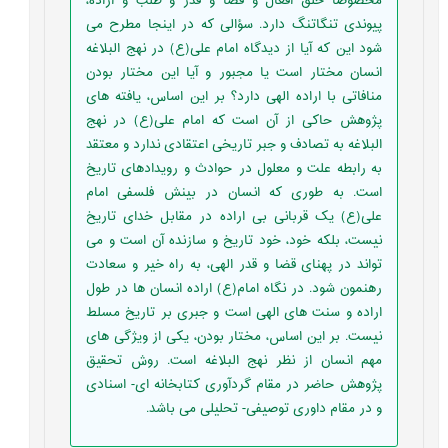
مخصوصاً خلق افعال و قضا و قدر و طلب و اراده،
پیوندی تنگاتنگ دارد. سؤالی که در اینجا مطرح می
شود این که آیا از دیدگاه امام علی(ع) در نهج البلاغه
انسان مختار است یا مجبور و آیا این مختار بودن
منافاتی با اراده الهی دارد؟ بر این اساس، یافته های
پژوهش حاکی از آن است که امام علی(ع) در نهج
البلاغه به تصادف و جبر تاریخی اعتقادی ندارد و معتقد
به رابطه علت و معلول در حوادث و رویدادهای تاریخ
است. به طوری که انسان در بینش فلسفی امام
علی(ع) یک قربانی بی اراده در مقابل خدای تاریخ
نیست، بلکه خود، خود تاریخ و سازنده آن است و می
تواند در پهنای قضا و قدر الهی، به راه خیر و سعادت
رهنمون شود. در نگاه امام(ع) اراده انسان ها در طول
اراده و سنت های الهی است و جبری بر تاریخ مسلط
نیست. بر این اساس، مختار بودن، یکی از ویژگی های
مهم انسان از نظر نهج البلاغه است. روش تحقیق
پژوهش حاضر در مقام گردآوری کتابخانه ای- اسنادی
و در مقام داوری توصیفی- تحلیلی می باشد.