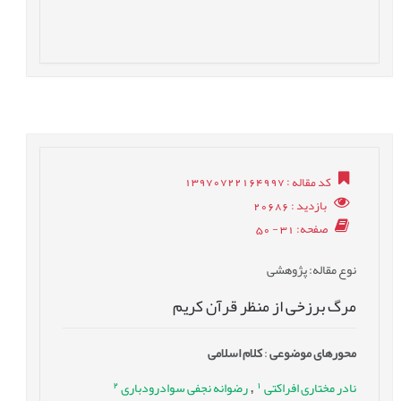
کد مقاله
: 13970722164997
بازدید
: 20686
صفحه
: 31 - 50
نوع مقاله
: پژوهشی
مرگ برزخی از منظر قرآن کریم
محورهای موضوعی
:
کلام اسلامی
2
1
نادر مختاری افراکتی
رضوانه نجفی سوادرودباری
,