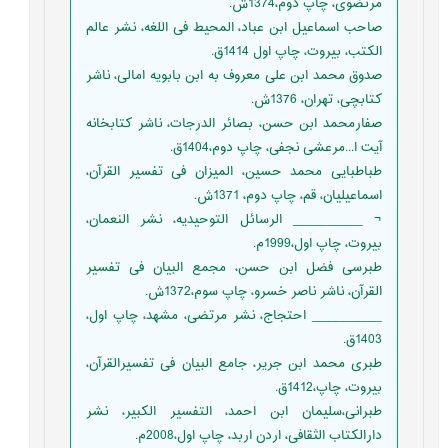
مرتضوی، چاپ دوم،1374ش.
صاحب اسماعیل ابن عباد، المحیط فی اللغه، نشر عالم
الکتب، بیروت، چاپ اول 1414ق.
صدوق محمد ابن علی معروف به ابن بابویه امالی، ناشر
کتابچی، تهران، 1376ش.
صفارمحمد ابن حسن، بصائر الدرجات، ناشر کتابخانه
آیت ا...مرعشی نجفی، چاپ دوم،1404ق.
طباطبايى محمد حسين، الميزان فى تفسير القرآن،
اسماعيليان، قم، چاپ دوم، 1371ش.
¬ __________ الرسائل التوحیدیه، نشر النعمان،
بیروت، چاپ اول،1999م.
طبرسی فضل ابن حسن، مجمع البیان فی تفسیر
القرآن، ناشر ناصر خسرو، چاپ سوم،1372ش.
__________ احتجاج، نشر مرتضی، مشهد، چاپ اول،
1403ق.
طبری محمد ابن جریر، جامع البیان فی تفسیرالقرآن،
بیروت، چاپ،1412ق.
طبرانی،سلیمان ابن احمد، التفسیر الکبیر، نشر
دارالکتاب الثقافی، اردن اربد، چاپ اول،2008م.