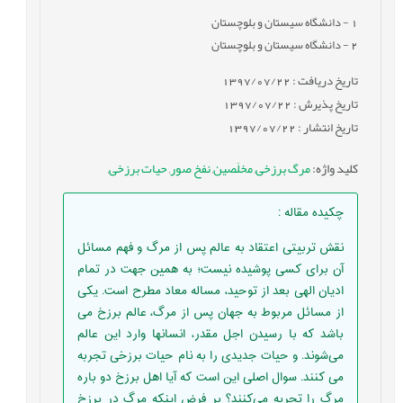
1
- دانشگاه سیستان و بلوچستان
2
- دانشگاه سیستان و بلوچستان
تاریخ دریافت : 1397/07/22
تاریخ پذیرش : 1397/07/22
تاریخ انتشار : 1397/07/22
کلید واژه
:
مرگ برزخی
,
مخلَصین
,
نفخ صور
,
حیات برزخی
,
چکیده مقاله
:
نقش تربیتی اعتقاد به عالم پس از مرگ و فهم مسائل
آن برای کسی پوشیده نیست؛ به همین جهت در تمام
ادیان الهی بعد از توحید، مساله معاد مطرح است. یکی
از مسائل مربوط به جهان پس از مرگ، عالم برزخ می
باشد که با رسیدن اجل مقدر، انسانها وارد این عالم
می‌شوند. و حیات جدیدی را به نام حیات برزخی تجربه
می کنند. سوال اصلی این است که آیا اهل برزخ دو باره
مرگ را تجربه می‌کنند؟ بر فرض اینکه مرگ در برزخ