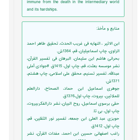
immune from the death in the intermediary world
and its hardships.
منابع و مأخذ
:
ابن الاثیر ، النهایه فی غریب الحدث، تحقیق طاهر احمد
الزاوی، چاپ اسماعیلیان، قم، 1364ش.
بحرانی هاشم ابن سلیمان، البرهان فی تفسیر القرآن،
نشر موسسه بعثت، قم، چاپ اول، 1415ق. #جوادی آملی
عبدالله، تفسیر تسنیم، محقق علی اسلامی، چاپ هشتم،
1371ش.
جوهری اسماعیل ابن حماد، الصحاح، دارالعلم
للملائین، بیروت، چاپ اول،1376ق.
حقی برسوی اسماعیل، روح البیان، نشر دارالفکربیروت،
چاپ اول، بی تا.
حویزی عبد العلی ابن جمعه، تفسیر نور الثقلین، قم،
چاپ اول، 1412ق.
راغب اصفهانی حسین ابن احمد، مفدات القرآن، نشر