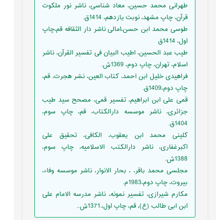
طهرانی محمد حسین، معاد شناسی، ناشر نور ملکوت
قرآن، چاپ مشهد، نوبت یازدهم، 1414ق.
طوسی محمد ابن حسن،امالی ناشر دار الثقافه قم،چاپ
اول، 1414ق
طیب عبد الحسین، اطیب البیان فی تفسیر القرآن، ناشر
اسلام، تهران، چاپ دوم، 1369ش.
فراهیدی خلیل ابن احمد، کتاب العین، نشر هجرت، قم،
چاپ دوم،1409ق.
قمی علی ابن ابراهیم، تفسیر قمی، مصحح سید طیب
جزائری، ناشر موسسه دارالکتاب، قم، چاپ سوم،
1404ق.
کلینی محمد ابن یعقوب، الکافی، تحقیق علی
اکبرغفاری، ناشر دارالکتب الاسلامیه، چاپ سوم،
1388ش.
مجلسی محمد باقر، ، بحار الانوار، ناشر موسسه وفاء،
بیروت، چاپ دوم،1983م.
مکارم شیرازی، تفسیر نمونه، ناشر مدرسه الامام علی
ابن ابی طالب (ع)، قم، چاپ اول،.1371ش..