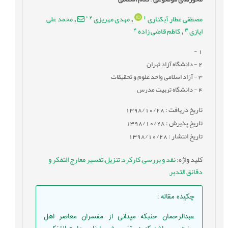
*
2
1
مصطفی عطار آبکناری
مهدی مهریزی
محمد علی
,
,
4
3
ایازی
کاظم قاضی زاده
,
-
1
2
- دانشگاه آزاد تهران
3
- آزاد اسلامی واحد علوم و تحقیقات
4
- دانشگاه تربیت مدرس
تاریخ دریافت : 1398/10/28
تاریخ پذیرش : 1398/10/28
تاریخ انتشار : 1398/10/28
کلید واژه
:
نقد و بررسی
,
کارکرد
,
تنزیل
,
تفسیر معارج التفکر و
دقائق التدبر
,
چکیده مقاله
:
عبدالرحمان حنبکه میدانی از مفسران معاصر اهل