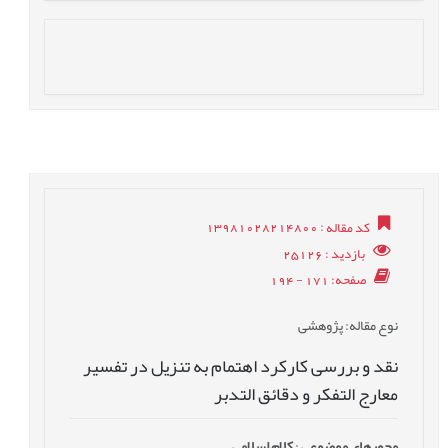
کد مقاله
: 13981028214800
بازدید
: 25126
صفحه
: 171 - 194
نوع مقاله
: پژوهشی
نقد و بررسی کارکرد اهتمام به تنزیل در تفسیر
معارج التفکر و دقائق التدبر
محورهای موضوعی
:
کلام اسلامی