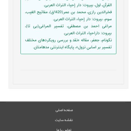
القرآن، اول، بیروت: دار إحیاء التراث العربی.
فخرالدین رازی، محمد بن عمر(1420ق)، مفاتیح الغیب،
سوم، بیروت: دار إحیاء التراث العربی.
مراغى احمد بن مصطفی، تفسير المراغی(بی تا)،
بیروت: داراحياء التراث العربی.
نکونام، جعفر، مقاله «نقد و بررسی رویکردهای مختلف
تفسیر بر اساس نزول»، پایگاه اینترنتی مدهامتان.
صفحه اصلی
نقشه سایت
تماس با ما