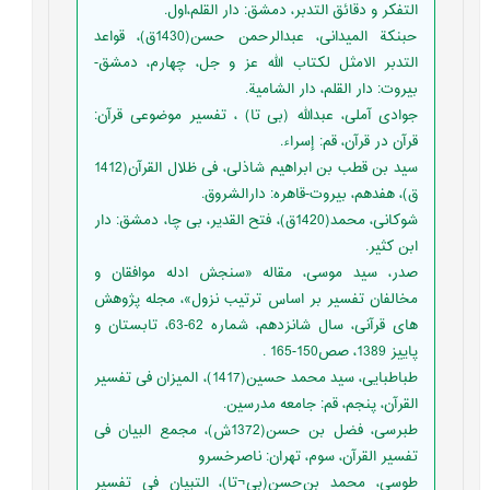
التفکر و دقائق التدبر، دمشق: دار القلم،اول.
حبنکة المیدانی، عبدالرحمن حسن(1430ق)، قواعد
التدبر الامثل لکتاب الله عز و جل، چهارم، دمشق-
بیروت: دار القلم، دار الشامیة.
جوادی آملی، عبدالله (بی تا) ، تفسیر موضوعی قرآن:
قرآن در قرآن، قم: إسراء.
سيد بن قطب بن ابراهيم شاذلی، فى ظلال القرآن(1412
ق)، هفدهم، بیروت-قاهره: دارالشروق.
شوکانی،‌ محمد(1420ق)، فتح القدیر، بی چا، دمشق: دار
ابن کثیر.
صدر، سید موسی، مقاله «سنجش ادله موافقان و
مخالفان تفسیر بر اساس ترتیب نزول»، مجله پژوهش
های قرآنی، سال شانزدهم، شماره 62-63، تابستان و
پاییز 1389، صص150-165 .
طباطبایی، سید محمد حسین(1417)، المیزان فی تفسیر
القرآن، پنجم، قم: جامعه مدرسین.
طبرسی، فضل بن حسن(1372ش)، مجمع البیان فی
تفسیر القرآن، سوم، تهران: ناصرخسرو
طوسی، محمد بن‌حسن(بی¬تا)، التبیان فی تفسیر