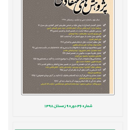
شماره
36
دوره
9
زمستان
1398