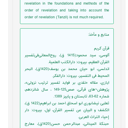
revelation in the foundations and methods of the
order of revelation and taking into account the
order of revelation (Tanzil) is not much required.
منابع و مأخذ
:
قرآن کریم
آلوسی، سید محمود(1415 ق)، روح‌المعانی‌فی‌تفسیر
القرآن العظیم، بیروت: دارالكتب العلمية.
اندلسى، ابو حيان محمد بن يوسف(1420ق)، البحر
المحيط فى التفسير، بیروت: دارالفکر.
ایازی، مقاله «نقدی بر فواید تفسیر ترتیب نزولی»،
پژوهش¬های قرآنی، صص125-149 ، سال شانزدهم،
شماره 62-63، تابستان و پاییز 1389.
ثعلبى نيشابورى ابو اسحاق احمد بن ابراهيم(1422 ق)،
الكشف و البيان عن تفسير القرآن، اول، بیروت: دار
إحياء التراث العربی.
حبنکة المیدانی، عبدالرحمن حسن(1420ق)، معارج