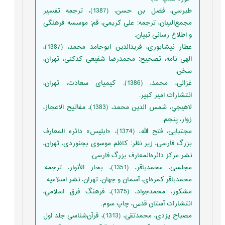
طبرسی، فضل بن حسن، (1387)، ترجمه تفسیر
مجمع‌البیان، ترجمه: علی کریمی، قم: موسسه فرهنگی
و اطلاع رسانی تبیان.
عطار نیشابوری، فریدالدین ابوحامد محمد، (1387)،
الهی نامه، تصحیح: محمدرضا شفیعی کدکنی، تهران،
سخن.
غزالی، محمد، (1386). کیمیای سعادت، تهران،
انتشارات امیر کبیر.
لاهيجي، شمس الدين محمد، (1383)، مفاتيح الاعجاز،
زوار، پنجم.
مجتبایی، فتح الله، (1374)، «ابلیس» دائره المعارف
بزرگ فارسی، زیر نظر: کاظم موسوی بجنوردی، تهران،
نشر مرکز دائره‌المعارف بزرگ فارسی.
مجلسی، محمدباقر، (1351)، بحار الأنوار، ترجمه:
محمدباقر کمره‌ای، آسمان و جهان، تهران، نشر اسلامیه.
مشكور، محمدجواد، (1375)، فرهنگ فرق اسلامي،
انتشارات آستان قدس، چاپ سوم.
مصباح یزدی، محمدتقی، (1313)، قرآن‌شناسی جلد اول