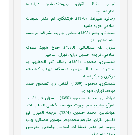
غریب الفاظ القرآن، بیروت/دمشق: دارالعلم/
الدارالشامیه.
رجالي، عليرضا، (1376)، فرشتگان، قم دفتر تبليغات
اسلامي حوزه علميه.
سبحانی، جعفر (1308)، منشور جاويد، نشر قم: موسسه
امام صادق (ع).
سرور، طه عبدالباقي، (1380)، حلاج شهيد تصوف
اسلامي، ترجمه حسين درايه، تهران، اساطير.
شبستری، محمود، (1354)، رساله کنز‌ الحقایق، به
مباشرت میرزا آقا مهاجر، دانشگاه تهران، کتابخانه
مرکزی و مرکز اسناد.
شبستری، محمود، (1386)، گلشن راز، تصحیح صمد
موحد، تهران، طهوری.
طباطبایی، محمد حسین، (1390). المیزان فی تفسیر
القرآن، چاپ پنجم، بیروت: مؤسسه الأعلمی للمطبوعات.
طباطبایی، محمد حسین، (1374). ترجمه المیزان فی
تفسیر القرآن: مترجم محمدباقر موسوی همدانی؛ چاپ
پنجم، قم: دفتر انتشارات اسلامى جامعه‏ى مدرسين
حوزه علميه قم‏.