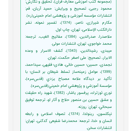
(مجموعه کتب آموزشی معارف قرآن)، تحقیق و نگارش:
محمود رجبی، تصحیح و ویرایش: حمید آریان، قم:
انتشارات مؤسسه آموزشی و پژوهشی امام خمینی(ره).
مکارم شیرازی، ناصر، (1374)، تفسیر نمونه، نشر
دارالکتب الإسلامی، تهران، چاپ اول.
ملاصدرا، صدرالدین، (1384)، مفاتیح الغیب، ترجمه:
محمد خواجوی، تهران، انتشارات مولی.
میبدی، رشیدالدین، (1343)، کشف الاسرار و وعده
الابرار، تصحیح: علی اصغر حکمت، تهران.
نجمدی، حسین؛ حسین خانی، هادی؛ فقیهی، سیداحمد،
(1399)، عوامل زمينه‌ساز تسلط شيطان بر انسان؛ با
تأكيد بر ديدگاه علامه مصباح يزدي (قدس‌سره)،
مؤسسة آموزشي و پژوهشي امام خميني(قدس‌سره).
نوري ئوزترك، پرفسور ياشار، (1382)، شهيد راه حقيقت
و عشق حسين بن منصور حلاج و آثار او، ترجمه توفيق
سبحاني، تهران: روزنه.
نیکلسون، رینولدا، (1374)، تصوف اسلامی و رابطه
انسان و خدا، ترجمه: محمدرضا شفیعی کدکنی، تهران:
انتشارات سخن.