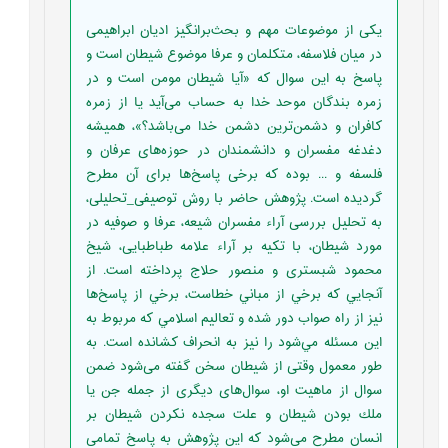
یکی از موضوعات مهم و بحث‌برانگیز ادیان ابراهیمی
در میان فلاسفه، متکلمان و عرفا موضوع شیطان است و
پاسخ به این سوال که «آیا شیطان مومن است و در
زمره بندگان موحد خدا به حساب می‌آید یا از زمره
کافران و دشمن‌ترین دشمن خدا می‌باشد؟»، همیشه
دغدغه مفسران و دانشمندان در حوزه‌های عرفان و
فلسفه و ... بوده که برخی پاسخ‌ها برای آن مطرح
گردیده است. پژوهش حاضر با روش توصیفی_تحلیلی،
به تحلیل بررسی آراء مفسران شیعه، عرفا و صوفیه در
مورد شیطان، با تکیه بر آراء علامه طباطبایی، شیخ
محمود شبستری و منصور حلاج پرداخته است. از
آنجايي كه برخي از مباني خطاست، برخي از پاسخ‌ها
نيز از راه صواب دور شده و تعاليم اسلامي كه مربوط به
اين مسئله مي‌شود را نيز به انحراف كشانده است. به
طور معمول وقتی از شیطان سخن گفته می‌شود ضمن
سوال از ماهیت او، سوال‌های دیگری از جمله جن يا
ملك بودن شيطان و علت سجده نكردن شيطان بر
انسان مطرح می‌شود که این پژوهش به پاسخ تمامی