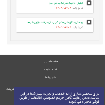
تحلیل احادیث معرفت به حقّ امام
تاریخ چاپ
: 1405/03/08
چیستی مذاق شریعت و کاربرد آن در فقه جزایی شیعه
تاریخ چاپ
: 1405/03/08
صفحه اصلی
نقشه سایت
تماس با ما
حقوق این وب‌سایت متعلق به سامانه مدیریت نشریات
برای شخصی سازی ارائه خدمات و تجربه بهتر شما در این
رایمگ است.
سایت، ضمن رعایت کامل حریم خصوصی، اطلاعات از طریق
حق نشر
1405-1396
کوکی ذخیره می شوند
©