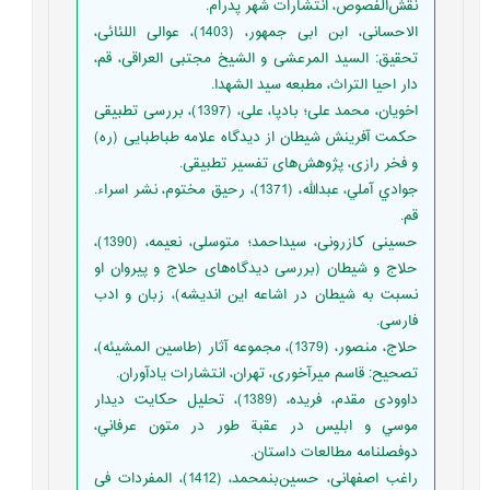
نقش‌الفصوص، انتشارات شهر پدرام.
الاحسانی، ابن ابی جمهور، (1403)، عوالی اللئائی،
تحقیق: السید المرعشی و الشیخ مجتبی العراقی، قم،
دار احیا التراث، مطبعه سید الشهدا.
اخویان، محمد علی؛ بادپا، علی، (1397)، بررسی تطبیقی
حکمت آفرینش شیطان از دیدگاه علامه طباطبایی (ره)
و فخر رازی، پژوهش‌های تفسیر تطبیقی.
جوادي آملي، عبدالله، (1371)، رحيق مختوم، نشر اسراء.
قم.
حسینی کازرونی، سیداحمد؛ متوسلی، نعیمه، (1390)،
حلاج و شیطان (بررسی دیدگاه‌های حلاج و پیروان او
نسبت به شیطان در اشاعه این اندیشه)، زبان و ادب
فارسی.
حلاج، منصور، (1379)، مجموعه آثار (طاسین المشیئه)،
تصحیح: قاسم میرآخوری، تهران، انتشارات یادآوران.
داوودی مقدم، فریده، (1389)، تحليل حكايت ديدار
موسي و ابليس در عقبة طور در متون عرفاني،
دوفصلنامه مطالعات داستان.
راغب اصفهانی، حسین‌بن‎محمد، (1412)، المفردات فی