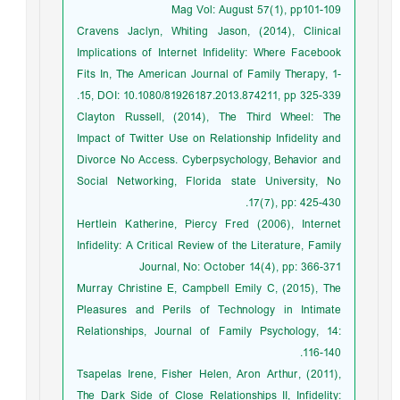
Mag Vol: August 57(1), pp101-109
Cravens Jaclyn, Whiting Jason, (2014), Clinical
Implications of Internet Infidelity: Where Facebook
Fits In, The American Journal of Family Therapy, 1-
15, DOI: 10.1080/81926187.2013.874211, pp 325-339.
Clayton Russell, (2014), The Third Wheel: The
Impact of Twitter Use on Relationship Infidelity and
Divorce No Access. Cyberpsychology, Behavior and
Social Networking, Florida state University, No
17(7), pp: 425-430.
Hertlein Katherine, Piercy Fred (2006), Internet
Infidelity: A Critical Review of the Literature, Family
Journal, No: October 14(4), pp: 366-371
Murray Christine E, Campbell Emily C, (2015), The
Pleasures and Perils of Technology in Intimate
Relationships, Journal of Family Psychology, 14:
116-140.
Tsapelas Irene, Fisher Helen, Aron Arthur, (2011),
The Dark Side of Close Relationships II, Infidelity: