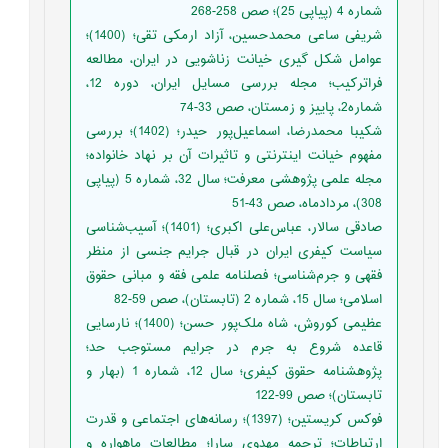
شماره 4 (پیاپی 25)؛ صص 258-268
شریفی ساعی محمدحسین، آزاد ارمکی تقی؛ (1400)؛
عوامل شکل گیری خیانت زناشویی در ایران، مطالعه
فراترکیب؛ مجله بررسی مسایل ایران، دوره 12،
شماره2، پاییز و زمستان، صص 33-74
شکیبا محمدرضا، اسماعیل‌پور حیدر؛ (1402)؛ بررسی
مفهوم خیانت اینترنتی و تاثیرات آن بر نهاد خانواده؛
مجله علمی پژوهشی معرفت؛ سال 32، شماره 5 (پیاپی
308)، مردادماه، صص 43-51
صادقی سالار، عباس‌علی اکبری؛ (1401)؛ آسیب‌شناسی
سیاست کیفری ایران در قبال جرایم جنسی از منظر
فقهی و جرم‌شناسی؛ فصلنامه علمی فقه و مبانی حقوق
اسلامی؛ سال 15، شماره 2 (تابستان)، صص 59-82
عظیمی کوروش، شاه ملک‌پور حسن؛ (1400)؛ نارسایی
قاعده شروع به جرم در جرایم مستوجب حد؛
پژوهشنامه حقوق کیفری؛ سال 12، شماره 1 (بهار و
تابستان)؛ صص 99-122
فوکس کریستین؛ (1397)؛ رسانه‌های اجتماعی و قدرت
ارتباطات؛ ترجمه مهدوی سارا؛ مطالعات ماهواره و