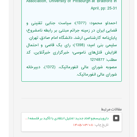
Association, University of Pittsburgh at Bradford In
April, pp: 25-31
احمدلو محمود؛ (1377)؛ سیاست جنایی تقنینی و
قضایی ایران در زمینه جرائم مبتنی بر رابطه نامشروع؛
پایان‌نامه كارشناسی ارشد، دانشگاه امام صادق، تهران.
سلیمی بنی امید؛ (1398)؛ رای یک قاضی و احتمال
افزایش قتل‌های ناموسی؛ خبرگزاری خبرآنلاین، کد
مطلب: 1274877
مصوبه شورای عالی انفورماتیک، (1372)، دبیرخانه
شورای عالی انفورماتیک.
مقالات مرتبط
داروینیسم و الحاد جدید؛ تحلیل انتقادی با تأکید بر فلسفه اسلامی
تاریخ چاپ
: 1405/03/08