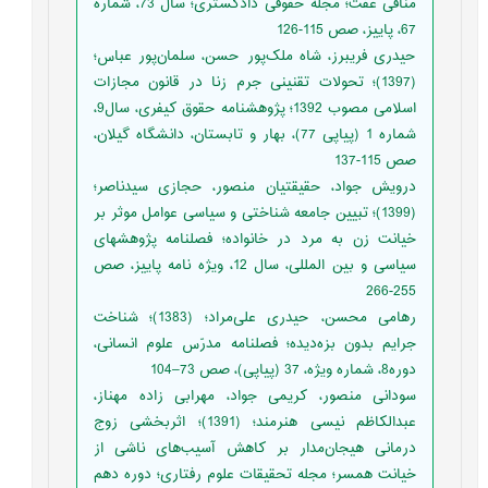
منافی عفت؛ مجله حقوقی دادگستری؛ سال 73، شماره
67، پاییز، صص 115-126
حیدری فریبرز، شاه ملک‌پور حسن، سلمان‌پور عباس؛
(1397)؛ تحولات تقنینی جرم زنا در قانون مجازات
اسلامی مصوب 1392؛ پژوهشنامه حقوق کیفری، سال9،
شماره 1 (پیاپی 77)، بهار و تابستان، دانشگاه گیلان،
صص 115-137
درویش جواد، حقیقتیان منصور، حجازی سیدناصر؛
(1399)؛ تبیین جامعه شناختی و سیاسی عوامل موثر بر
خیانت زن به مرد در خانواده؛ فصلنامه پژوهشهای
سیاسی و بین المللی، سال 12، ویژه نامه پاییز، صص
255-266
رهامی محسن، حیدری علی‌مراد؛ (1383)؛ شناخت
جرایم بدون بزه‌دیده؛ فصلنامه مدرّس علوم انسانی،
دوره8، شماره ویژه، 37 (پیاپی)، صص 73–104
سودانی منصور، کریمی جواد، مهرابی زاده مهناز،
عبدالکاظم نیسی هنرمند؛ (1391)؛ اثربخشی زوج
درمانی هیجان‌مدار بر کاهش آسیب‌های ناشی از
خیانت همسر؛ مجله تحقیقات علوم رفتاری؛ دوره دهم