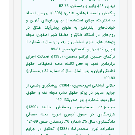
(پیاپی 28)، پاییز و زمستان، 73-92
پیکانیان راضیه، فرهادی هادی؛ (1396)؛ بررسی اعتیاد
به اینترنت، میزان استفاده از پیام‌رسان‌های آنلاین و
خیانت‌های اینترنتی به عنوان پیش‌آیند طلاق در
زوج‌های در آستانۀ طلاق و مطلقۀ شهر اصفهان؛ مجله
پژوهش‌های علوم شناختی و رفتاری؛ سال7، شماره 1
(پیاپی 12)؛ بهار و تابستان؛ صص 81-89
ترکمان حسین، ایزانلو محسن؛ (1395)؛ ضمانت اجرای
قراردادی تعهد به فعل ثالث؛ مجله تحقیقات حقوق
تطبیقی ایران و بین الملل، سال9، شماره 34 (زمستان)؛
83-100
جلالی فراهانی امیرحسین؛ (1384)؛ پیشگیری وضعی از
جرایم سایبر در پرتو حقوق بشر؛ مجله فقه و حقوق،
سال دوم، شماره پاییز؛ صص133-162
حبیب‌زاده محمدجعفر، رحمانیان حامد؛ (1390)؛
هرزه‌نگاری در حقوق کیفری ایران؛ مجله حقوقی
دادگستری؛ سال 75، شماره 76، زمستان، صص 89-121
حدادزاده نیری محمدرضا؛ (1388)؛ تحقیق در جرایم