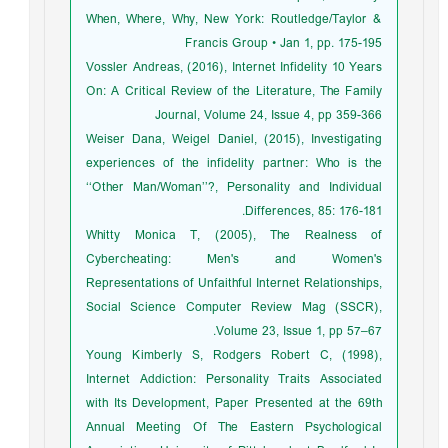
When, Where, Why, New York: Routledge/Taylor &
Francis Group • Jan 1, pp. 175-195
Vossler Andreas, (2016), Internet Infidelity 10 Years
On: A Critical Review of the Literature, The Family
Journal, Volume 24, Issue 4, pp 359-366
Weiser Dana, Weigel Daniel, (2015), Investigating
experiences of the infidelity partner: Who is the
‘‘Other Man/Woman’’?, Personality and Individual
Differences, 85: 176-181.
Whitty Monica T, (2005), The Realness of
Cybercheating: Men's and Women's
Representations of Unfaithful Internet Relationships,
Social Science Computer Review Mag (SSCR),
Volume 23, Issue 1, pp 57–67.
Young Kimberly S, Rodgers Robert C, (1998),
Internet Addiction: Personality Traits Associated
with Its Development, Paper Presented at the 69th
Annual Meeting Of The Eastern Psychological