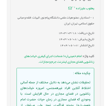
*
1
یعقوب علیزاده
1
- استادیار، عضو هیات علمی دانشگاه پیام نور، الهیات: فقه و مبانی
حقوق اسلامی، تهران، ایران
تاریخ دریافت : 1403/03/18
تاریخ پذیرش : 1403/06/08
تاریخ انتشار : 1404/06/07
کلید واژه
:
امام خمینی(ره)
,
ضمانت اجرای کیفری
,
خیانت‌های
زناشویی
,
فضای مجازی
,
اینترنت
,
جرم و مجازات.
,
چکیده مقاله
:
تحقیقات نشان می‌دهد به دلایل مختلف از جمله آسانی
اختلاط آنلاین افراد غیرهمجنس، امروزه خیانت‌های
زناشویی در فضای مجازی در حال افزایش است. با
وجودی که فضای مجازی در زمان حیات حضرت امام
خمینی(ره) پدیده فراگیری نبود ولی می‌توان از