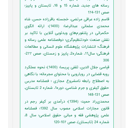
رسانه های جدید، شماره 15 و 16، تابستان و پاییز؛
صص 131-174
قاسم زاده عراقی مرتضی، خجسته باقرزاده حسن، شاه
محمدی سلمانی عبدالرضا؛ (1400)؛ ارائه الگوی
حکمرانی در پلتفورم‌های ویدئویی آنلاین با تاکید بر
نقش صنعت خودتنظیم‌گری؛ دوفصلنامه علمی رسانه و
فرهنگ؛ انتشارات پژوهشگاه علوم انسانی و مطالعات
فرهنگی؛ سال11، شماره2، پاییز و زمستان، صص 277-
306
قیاسی جلال الدین، ثقفی پریسا؛ (1400)؛ نحوه عملكرد
رویه قضایی در رویارویی با محتوای مجرمانه؛ با نگاهی
به اصطلاح رابطه نامشروع مجازی ؛ فصلنامه مدرس
حقوق کیفری و جرم شناسی، دوره1، شماره 2 تابستان،
صص 131-148
محمدی‌راد حمید؛ (1394)؛ درآمدی بر کیفر رجم در
قانون مجازات اسلامی مصوب سال 1392؛ فصلنامه
علمی پژوهشی فقه و مبانی حقوق اسلامی؛ سال 8،
شماره 24 (تابستان)، صص 107-120