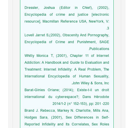
Dressler, Joshua (Editor in Chief), (2002),
Encyclopedia of crime and justice [electronic
resource], Macmillan Reference USA, NewYork, V:
3.
Lovell Jarret S,(2002), Obscenity And Pornography,
Encyclopedia of Crime and Punishment, SAGE
Publications.
Whitty Monica T, (2007), Chapter 11 of Internet
Addiction: A Handbook and Guide to Evaluation and
Treatment: Internet Infidelity: A Real Problem, The
International Encyclopedia of Human Sexuality,
John Wiley & Sons, Inc.
Barat-Ginies Oriane; (2014); Existe-t-il un droit
international du cyberespace?; Dans Hérodote
2014/1-2 (n° 152-153), pp: 201 -220
Brand J. Rebecca, Markey N. Charlotte, Mills Ana,
Hodges Sara, (2007), Sex Differences in Self-
Reported Infidelity and Its Correlates, Sex Roles