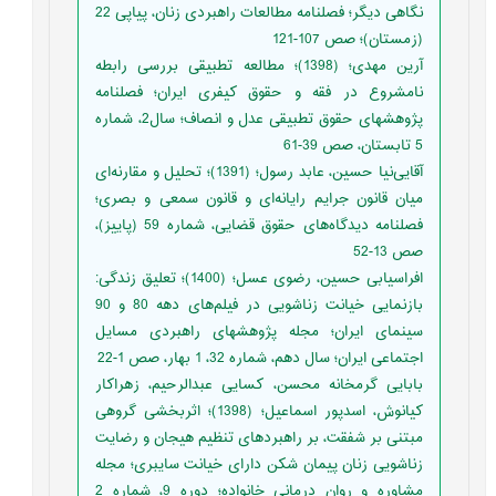
نگاهی دیگر؛ فصلنامه مطالعات راهبردی زنان، پیاپی 22
(زمستان)؛ صص 107-121
آرین مهدی؛ (1398)؛ مطالعه تطبیقی بررسی رابطه
نامشروع در فقه و حقوق کیفری ایران؛ فصلنامه
پژوهشهای حقوق تطبیقی عدل و انصاف؛ سال2، شماره
5 تابستان، صص 39-61
آقایی‌نیا حسین، عابد رسول؛ (1391)؛ تحلیل و مقارنه‌ای
میان قانون جرایم رایانه‌ای و قانون سمعی و بصری؛
فصلنامه دیدگاه‌های حقوق قضایی، شماره 59 (پاییز)،
صص 13-52
افراسیابی حسین، رضوی عسل؛ (1400)؛ تعلیق زندگی:
بازنمایی خیانت زناشویی در فیلم‌های دهه 80 و 90
سینمای ایران؛ مجله پژوهشهای راهبردی مسایل
اجتماعی ایران؛ سال دهم، شماره 32، 1 بهار، صص 1-22
بابایی گرمخانه محسن، کسایی عبدالرحیم، زهراکار
کیانوش، اسدپور اسماعیل؛ (1398)؛ اثربخشی گروهی
مبتنی بر شفقت، بر راهبردهای تنظیم هیجان و رضایت
زناشویی زنان پیمان شکن دارای خیانت سایبری؛ مجله
مشاوره و روان درمانی خانواده؛ دوره 9، شماره 2