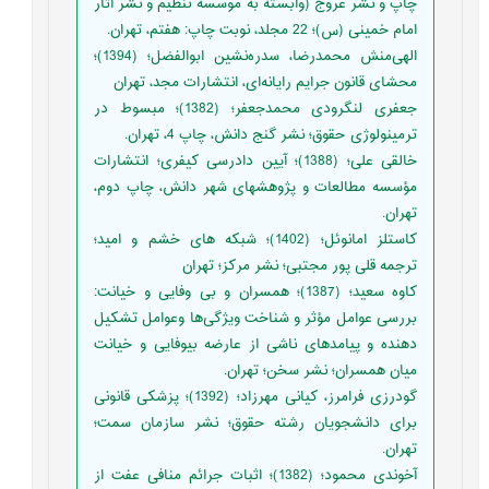
چاپ و نشر عروج (وابسته به موسسه تنظیم و نشر آثار
امام خمینی (س)؛ 22 مجلد، نوبت چاپ: هفتم، تهران.
الهی‌منش محمدرضا، سدره‌نشین ابوالفضل؛ (1394)؛
محشای قانون جرایم رایانه‌ای، انتشارات مجد، تهران
جعفری لنگرودی محمدجعفر؛ (1382)؛ مبسوط در
ترمینولوژی حقوق؛ نشر گنج دانش، چاپ 4، تهران.
خالقی علی؛ (1388)؛ آیین دادرسی کیفری؛ انتشارات
مؤسسه مطالعات و پژوهشهای شهر دانش، چاپ دوم،
تهران.
کاستلز امانوئل؛ (1402)؛ شبکه های خشم و امید؛
ترجمه قلی پور مجتبی؛ نشر مرکز؛ تهران
کاوه سعید؛ (1387)؛ همسران و بی وفایی و خیانت:
بررسی عوامل مؤثر و شناخت ویژگی‌ها وعوامل تشکیل
دهنده و پیامدهای ناشی از عارضه بیوفایی و خیانت
میان همسران؛ نشر سخن؛ تهران.
گودرزی فرامرز، کیانی مهرزاد؛ (1392)؛ پزشکی قانونی
برای دانشجویان رشته حقوق؛ نشر سازمان سمت؛
تهران.
آخوندی محمود؛ (1382)؛ اثبات جرائم منافی عفت از