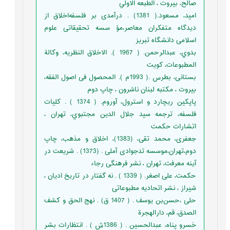
صالح، بیروت ، الطبعه الاولي
امید، مسعود.( 1381) . درآمدی بر فلسفه‌اخلاق از
دیدگاه متفکران معاصر،مؤ سسه تحقیقاتی علوم
اسلامی دانشگاه تبریز
بدوي، عبدالرحمن. ( 1967 ). الاخلاق النظريه، وكالة
المطبوعات، كويت
بستانی، بطرس .( 1993م ). المحصول فی اصول الفقه،
بیروت ، مکتبه لبنان ناشرون ، چاپ دوم
پاپكين ريچارد و استرول، آوروم. ( 1374 ) . كليات
فلسفه، ترجمه سيد جلال الدين مجتبوي، تهران ،
اتشارات حكمت
جعفری، محمد تقی، (1383)، اخلاق و مذهب، چاپ
دوم،تهران،موسسه تدجوادی آملی . (1373) . شریعت در
آینه معرفت، تهران ، نشر فرهنگی رجاء
حکمت، علی اصغر. ( 1339 ) . نه گفتار در تاریخ ادیان ،
شیراز ، نشر اتحادیه مطبوعاتی
حلی ،حسن‌بن يوسف . ( 1407 ق) . نهج الحق و كشف
الصدق، قم، دارالهجرة
خسرو پناه، عبدالحسین . ( 1386ش ) . انتظارات بشر