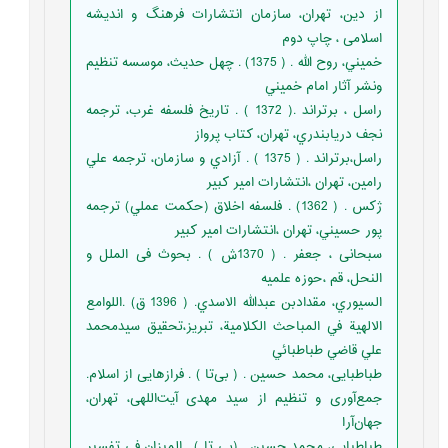
از دین، تهران، سازمان انتشارات فرهنگ و اندیشه
اسلامی ، چاپ دوم
خميني، روح الله . ( 1375) . چهل حديث، موسسه تنظيم
ونشر آثار امام خميني
راسل ، برتراند .( 1372 ) . تاريخ فلسفه غرب، ترجمه
نجف دريابندري، تهران، كتاب پرواز
راسل،برتراند . ( 1375 ) . آزادي و سازمان، ترجمه علي
رامين، تهران ،انتشارات امير كبير
ژكس . ( 1362) . فلسفه اخلاق (حكمت عملي) ترجمه
پور حسيني، تهران ،انتشارات امير كبير
سبحانی ، جعفر . ( 1370ش ) . بحوث فی الملل و
النحل، قم ،حوزه علمیه
السيوري، مقدادبن عبدالله الاسدي. ( 1396 ق) .اللوامع
الالهية في المباحث الكلامية، تبریز،تحقيق سيدمحمد
علي قاضي طباطبائي
طباطبایی، محمد حسین . ( بی‌تا ) . فرازهایی از اسلام.
جمع‌آوری و تنظیم از سید مهدی آیت‌اللهی، تهران،
جهان‌آرا
طباطبایی، محمد حسین . (بی ‌تا ) . المیزان في تفسير