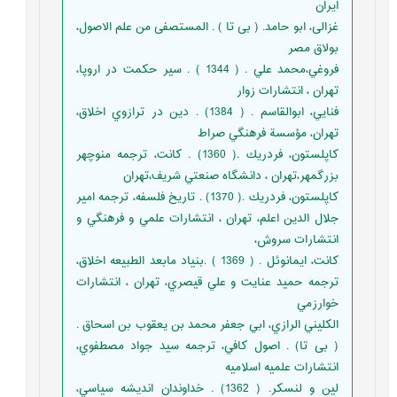
ایران
غزالی، ابو حامد. ( بی تا ) . المستصفی من علم الاصول،
بولاق مصر
فروغي،محمد علي . ( 1344 ) . سير حكمت در اروپا،
تهران ، انتشارات زوار
فنايي، ابوالقاسم . ( 1384) . دين در ترازوي اخلاق،
تهران، مؤسسة فرهنگي صراط
كاپلستون، فردريك .( 1360) . كانت، ترجمه منوچهر
بزرگمهر،تهران ، دانشگاه صنعتي شريف،تهران
كاپلستون، فردريك .( 1370) . تاريخ فلسفه، ترجمه امير
جلال الدين اعلم، تهران ، انتشارات علمي و فرهنگي و
انتشارات سروش،
كانت، ايمانوئل . ( 1369 ) .بنياد مابعد الطبيعه اخلاق،
ترجمه حميد عنايت و علي قيصري، تهران ، انتشارات
خوارزمي
الكليني الرازي، ابي جعفر محمد بن يعقوب بن اسحاق .
( بی تا) . اصول كافي، ترجمه سيد جواد مصطفوي،
انتشارات علميه اسلاميه
لين و لنسكر. ( 1362) . خداوندان انديشه سياسي،