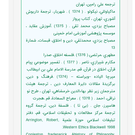
ترجمه علي رامين، تهران
ماكياوللي، نيكولو . ( 1374 ) . شهريار، ترجمة داريوش
آشوري، تهران ، كتاب پرواز
مصباح یزدی، محمد تقی . ( 1375) .آموزش عقاید ،
موسسه پژوهشی آموزشی امام خمینی
مصباح يزدي، محمدتقي، دين و اخلاق، قبسات، شمارة
13
مطهري ،مرتضی.( 1376) .فلسفه اخلاق، صدرا
مکارم شيرازي، ناصر . ( 1377 ) . تفسير موضوعي پيام
قرآن، اخلاق در قرآن، قم، مدرسة الامام علي بن ابيطالب
میرچا الیاده –ویراسته – (1374) .فرهنگ و دين،
برگزيدة مقالات دايرة المعارف دين ، ترجمة هيئت
مترجمان زير نظر بهاءالدين خرمشاهي، تهران ، طرح نو
نراقی، احمد . ( 1378 ) . معراج السعادة، قم ،هجرت
هاسپرز، جان . (بی تا ) . فلسفة دين، ترجمة گروه
ترجمة مركز مطالعات و تحقيقات اسلامي، قم، دفتر
تبليغات اسلامي حوزة علمية Arrington, Robert,
Western Ethics Blackwell 1998.
Copleston, fredererick, Ahistory of Philosophy,