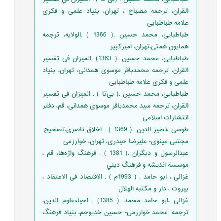
القران، ترجمه مصباح ، تهران، بنیاد علمی و فکری
علامه طباطبایی
طباطبایی، محمد حسین .( 1366 ) .الولایه، ترجمه
همایون همتی،تهران، امیرکبیر
طباطبایی، محمد حسین .( 1363) .المیزان فی تفسیر
القران، ترجمه محمدباقر موسوی همدانی، تهران، بنیاد
علمی و فکری علامه طباطبایی
طباطبایی، محمد حسین .( بی‌تا ) . المیزان فی تفسیر
القران، ترجمه سید محمدباقر موسوی همدانی، قم، دفتر
انتشارات اسلامی
طوسی ،نصیر الدین .( 1369 ) . اخلاق ناصری،تصحیح:
مجتبی مینوی- علیرضا حیدری، تهران، خوارزمی
عبدالرسول و ديگران .( 1381 ) . فرهنگ واژه‌ها، قم ،
موسسة انديشه و فرهنگ ديني
غزالی ، ابو حامد . ( 1993م ) . الاقتصاد فی الاعتقاد ،
بیروت ، دار و مکتبه الهلال
غزالی ،ابو حامد محمد .( 1385) . احیاءعلوم الدین،
ترجمه: محمد خوارزمی- حسین خدیوجم، بنیاد فرهنگ