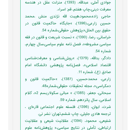
جوادی آملی، عبدالله، (1393)، منزلت عقل در هندسه
معرفت دینی،چاپ هفتم، قم: اسراء.
حاجی زاده،محمود،هیبت الله نژندی منش ،محمد
حسین زارعی،(1396)، »جایگاه حاکمیت قانون در
حقوق بین الملل«،پژوهش حقوقی،شماره 54.
خراسانی، رضا، (1390)، » نسبت شریعت و قانون در فقه
سیاسی مشروطه«، فصل نامه علوم سیاسی،سال چهارم،
شماره 54.
دادگر، یدالله، (1379)، »روش‌شناسی و معرفت‌شناسی
اقتصاد اسلامی«، فصل‌نامه پژوهشی دانشگاه امام
صادق (ع)، شماره 11.
زارعی، محمدحسین، (1387)، »حاکمیت قانون و
دمکراسی«، مجله تحقیقات حقوقی،شماره48.
سبحانی، جعفر، (1385)، » مبانی سکولاریسم 2«، کلام
اسلامی، سال پانزدهم، شماره 59.
شرت، ایوان، (1396)، فلسفه علوم اجتماعی قاره‌ای ،
ترجمه هادی جلیلی، چاپ ششم،تهران: نشر نی.
شفیعی، محمود، (1394)، عقلانیت شیعی و عقلانیت
ارتباطی، تأملی در نتایج سیاسی،« پژوهش‌نامه علوم