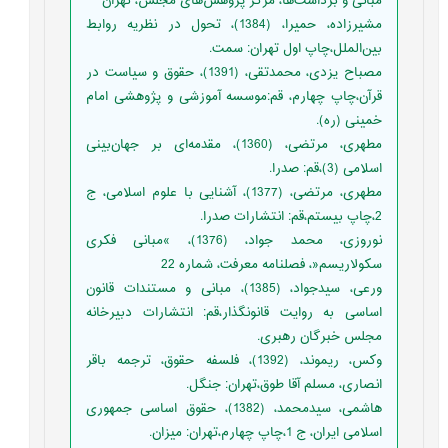
مبانی و برداشت‌ها، مرکز پژوهش‌های مجلس، تهران
مشيرزاده، حميرا، (1384)، تحول در نظريه روابط
بين‌الملل،چاپ اول تهران: سمت.
مصباح یزدی، محمدتقی، (1391)، حقوق و سیاست در
قرآن،چاپ چهارم، قم:موسسه آموزشی و پژوهشی امام
خمینی (ره).
مطهری، مرتضی، (1360)، مقدمه‌ای بر جهان‌بینی
اسلامی (3)،قم: صدرا.
مطهری، مرتضی، (1377)، آشنایی با علوم اسلامی، ج
2،چاپ بیستم،قم: انتشارات صدرا.
نوروزی، محمد جواد، (1376)، »مبانی فکری
سکولاریسم«، فصلنامه معرفت، شماره 22
ورعی، سیدجواد، (1385)، مبانی و مستندات قانون
اساسی به روایت قانونگذار،قم: انتشارات دبیرخانه
مجلس خبرگان رهبری.
وکس، ریموند، (1392)، فلسفه حقوق، ترجمه باقر
انصاری، مسلم آقا طوق،تهران: جنگل.
هاشمی، سیدمحمد، (1382)، حقوق اساسی جمهوری
اسلامی ایران، ج 1،چاپ چهارم،تهران: میزان.