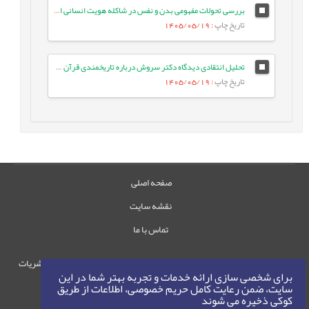
بررسی تحولات مفهومی بدن و نفس در شاکله هویت انسانی از دیدگاه اشاعره متقدم و متأخر
تاریخ چاپ
: 1405/05/19
تحلیل انتقادی دیدگاه دکتر سروش درباره تاریخمندی قرآن (مطالعه موردی آیه 101 و 102 سوره مائده)
تاریخ چاپ
: 1405/05/19
صفحه اصلی
نقشه سایت
تماس با ما
حقوق این وب‌سایت متعلق به سامانه مدیریت نشریات
برای شخصی سازی ارائه خدمات و تجربه بهتر شما در این
رایمگ است.
سایت، ضمن رعایت کامل حریم خصوصی، اطلاعات از طریق
حق نشر
1405-1396
کوکی ذخیره می شوند
©