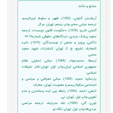
منابع و مأخذ
:
آربلاستر، آنتونی، (1392)، ظهور و سقوط لیبرالیسم،
ترجمه عباس مخبر،چاپ پنجم، تهران: مرکز.
آلتمن، اندرو، (1378)، »حکومت قانون چیست«، ترجمه
سعید پزشک مرندی، دیدگاه‌های حقوقی، شماره13-14.
اذکایی، پرویز و جمعی از نویسندگان، (1375)، دایره
المعارف تشیع، ج 2، تهران: انتشارات شهید سعید
محبی.
ارسطا، محمدجواد، (1389)، مبانی تحلیلی نظام
جمهوری اسلامی ایران،چاپ اول، تهران:دفتر تبلیغات
اسلامی.
پارسانیا، حمید، (1385)، مبانی معرفتی و سیاسی و
اجتماعی سکولاریسم و معنويت، تهران: معارف.
تابعی، احمد، (1384)، رابطه بین ایده پسامدرن و عدم
تعیین،چاپ اول، تهران: نی.
تورن، آلن، (1380)، نقد مدرنیته، ترجمه مرتضی
مردی‌ها،چاپ اول، تهران: نگاه نو.