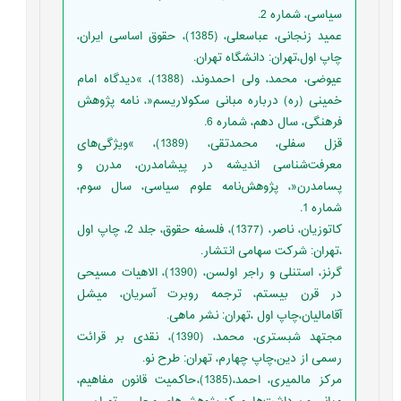
سیاسی، شماره 2.
عمید زنجانی، عباسعلی، (1385)، حقوق اساسی ایران،
چاپ اول،تهران: دانشگاه تهران.
عیوضی، محمد، ولی احمدوند، (1388)، »دیدگاه امام
خمینی (ره) درباره مبانی سکولاریسم«، نامه پژوهش
فرهنگی، سال دهم، شماره 6.
قزل سفلی، محمدتقی، (1389)، »ویژگی‌های
معرفت‌شناسی اندیشه در پیشامدرن، مدرن و
پسامدرن«، پژوهش‌نامه علوم سیاسی، سال سوم،
شماره 1.
کاتوزیان، ناصر، (1377)، فلسفه حقوق، جلد 2، چاپ اول
،تهران: شرکت سهامی انتشار.
گرنز، استنلی و راجر اولسن، (1390)، الاهیات مسیحی
در قرن بیستم، ترجمه روبرت آسریان، میشل
آقامالیان،چاپ اول ،تهران: نشر ماهی.
مجتهد شبستری، محمد، (1390)، نقدی بر قرائت
رسمی از دین،چاپ چهارم، تهران: طرح نو.
مرکز مالمیری، احمد،(1385)،حاکمیت قانون مفاهیم،