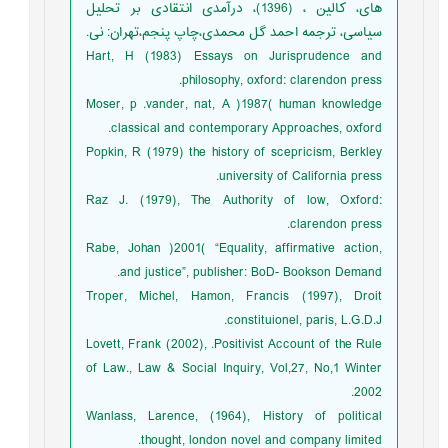
های، کالین ، (1396)، درآمدی انتقادی بر تحلیل
سیاسی، ترجمه احمد گل محمدی،چاپ پنجم،تهران: نی.
Hart, H (1983) Essays on Jurisprudence and
philosophy, oxford: clarendon press.
Moser, p .vander, nat, A )1987( human knowledge
classical and contemporary Approaches, oxford.
Popkin, R (1979) the history of scepricism, Berkley
university of California press.
Raz J. (1979), The Authority of low, Oxford:
clarendon press.
Rabe, Johan )2001( “Equality, affirmative action,
and justice”, publisher: BoD- Bookson Demand.
Troper, Michel, Hamon, Francis (1997), Droit
constituionel, paris, L.G.D.J.
Lovett, Frank (2002), .Positivist Account of the Rule
of Law., Law & Social Inquiry, Vol,27, No,1 Winter
2002.
Wanlass, Larence, (1964), History of political
thought, london novel and company limited.