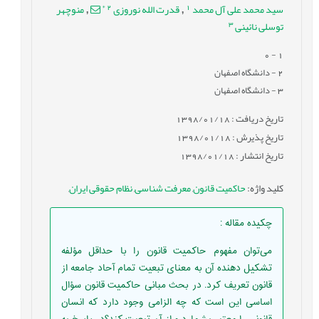
*
2
1
سید محمد علی آل محمد
قدرت الله نوروزی
منوچهر
,
,
3
توسلی نائینی
- 0
1
2
- دانشگاه اصفهان
3
- دانشگاه اصفهان
تاریخ دریافت : 1398/01/18
تاریخ پذیرش : 1398/01/18
تاریخ انتشار : 1398/01/18
کلید واژه
:
حاکمیت قانون
,
معرفت شناسی
,
نظام حقوقی ایران
,
چکیده مقاله
:
می‌توان مفهوم حاکمیت قانون را با حداقل مؤلفه
تشکیل دهنده آن به معنای تبعیت تمام آحاد جامعه از
قانون تعریف کرد. در بحث مبانی حاکمیت قانون سؤال
اساسی این است که چه الزامی وجود دارد که انسان