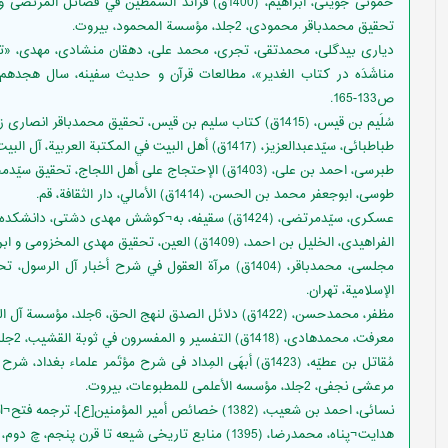
حموئی جوینی، ابراهيم، (1400ق) فرائد السمطين في فض
تحقیق محمدباقر محمودی، 2جلد، مؤسسة المحمود، بيروت.
دیاری بیدگلی، محمدتقی، تجری، محمد علی، دهقان منشادی، مهدی، «تح
ص133-165.
سُلَيم بن قيس، (1415ق) كتاب سليم بن قيس، تحقیق محمدباقر انصاری زنجانی، 3جلد، الهادى، قم.
طباطبائى، سیّدعبدالعزيز، (1417ق) أهل البيت في المكتبة العربية، آل البيت، قم.‏
طبرسى، احمد بن على، (1403ق) الإحتجاج على أهل اللجاج‏، تحقیق سیّدمحمدباقر موسوی خرسان، نشر مرتضى‏، مشهد.
طوسى، ابوجعفر محمد بن الحسن‏، (1414ق) الأمالي، دار الثقافة، قم.
عسکری، سیّدمرتضی، (1424ق) سقیفه، به¬کوشش مهدی دشتی، دانشکده اصول الدین، [قم].
الفراهیدی، الخلیل بن احمد، (1409ق) العین، تحقیق مهدی المخزومی و ابراهیم السامرائی، چ دوم، ‏9جلد، مؤسسه دار الهجره، قم.‏
الإسلامية، تهران.
مظفر، محمدحسن، (1422ق) دلائل الصدق لنهج الحق، 6جلد، مؤسسة آل البيت ع، قم.
معرفت، محمدهادى، (1418ق) ‏التفسير و المفسرون في ثوبة القشيب‏، 2جلد، الجامعة الرضوية للعلوم الإسلامية، مشهد.
مُقاتل بن عطیّه، (1423ق) أبهَی المِداد فی شرح مؤتَمر علما
مرعشی نجفی، 2جلد، مؤسسه الأعلمی للمطبوعات، بیروت.
نسائى، احمد بن شعيب، (1382) خصائص أمير المؤمنين[ع]، ترجمه فتح¬الله نجارزادگان (محمدی)، بوستان كتاب، قم.
هدایت¬پناه، محمدرضا، (1395) منابع تاریخی شیعه تا قرن پنجم، چ دوم، پژوهشگاه حوزه و دانشگاه، قم.