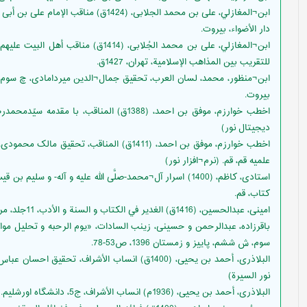
ابن¬المغازلي، على بن محمد الجلابى، (1424
دار الأضواء، بيروت.
ابن¬المغازلي، على بن محمد الجُلابى، (
للتقريب بين المذاهب الإسلامية، تهران، 1427ق.
بيروت‏.
اخطب خوارزم، موفق بن احمد، (1388ق) المناقب،
دیجیتال نور)
اخطب خوارزم، موفق بن احمد، (1411ق) المناقب،
علمیه قم، قم. (نرم¬افزار نور)
استادی، کاظم، (1400) اسرار آل¬محمد-صلَّی الله علیه و آله
کتاب، قم.
امينى، عبدالحسين، (1416ق) الغدير في الكتاب و السنة و الأدب‏، 11جلد، مركز الغدير للدراسات الاسلاميه، قم.
باقرزاده، عبدالرحمن و حسینی، زینب السادات، «یوم الرحبه و تحلیل موا
سوم، ش ششم، پاییز و زمستان 1396، ص53-78.
نور السیرة)
البلاذرى، أحمد بن يحيى‏، (1936م) انساب الأشراف، ج5، دانشگاه اورشلیم.