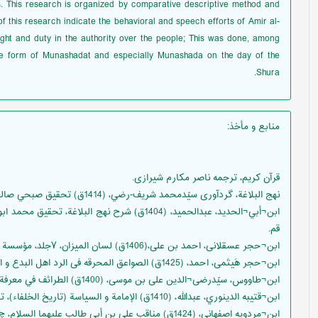
 This research is organized by comparative descriptive method and
 of this research indicate the behavioral and speech efforts of Amir al-
right and duty in the authority over the people; This was done, among
n the form of Munashadat and especially Munashada on the day of the
Shura.
منابع و مأخذ
:
قرآن کریم، ترجمه ناصر مکارم شیرازی.
‏نهج البلاغة، گردآوری سیّدمحمد شريف-رضي، (1414ق) تحقیق صبحي صالح، هجرت، قم‏.
قم.
ابن¬حجر عسقلانی، احمد بن علی،(1406ق) لسان الميزان، ۷جلد، مؤسسة الأعلمي للمطبوعات، بیروت.
ابن¬حجر هَیتَمی، احمد، (1425ق) الصواعق المحرقه فی الرد اهل البدع و الزندقه، المکتبه العصریه، بیروت.
ابن¬طاووس، سیّدرضی¬الدین على بن موسى، (1400ق) الطرائف في معرفة مذاهب الطوائف، تحقیق عاشور على، 2جلد، خيام، قم.
ابن¬قتيبه الدينوري، عبدالله، (1410ق) الإمامة و السياسة (تاريخ الخلفاء)، تحقيق علي شيري، دارالأضواء، بيروت.
ابن¬مردويه اصفهانى، (1424ق) مناقب على بن أبى طالب عليهما السلام، چ دوم، دار الحديث، قم‏.