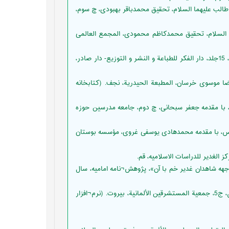
ق) مناقب الإمام على بن أبى طالب عليهما السلام، ‏تحقیق محمدباقر بهبودی، چ سوم،
1414ق) مناقب أهل البيت عليهم السلام، تحقیق محمدکاظم محمودی، المجمع العالمى
ابن¬منظور، محمد، لسان العرب‏، تحقیق جمال¬الدين ميردامادى، چ سوم، 15جلد، دار الفكر للطباعة و النشر و التوزيع- دار صادر،
 با مقدمه سیّدمحمدرضا موسوی خرسان، المطبعة الحيدرية، نجف. (کتابخانه
 تحقیق مالک محمودی، با مقدمه جعفر سبحانی، چ دوم، جامعه مدرسین حوزه
- و سلیم بن قیس، با مقدمه محمدهادی یوسفی غروی، مؤسسه بوستان
جهه شاهدان غدیر خم با آن»، پژوهش¬نامه امامیه، سال
البلاذرى، أحمد بن يحيى‏، (1400ق) انساب الأشراف، تحقيق احسان عباس، ج5، جمعية المستشرقين الألمانية، بيروت. (نرم¬افزار