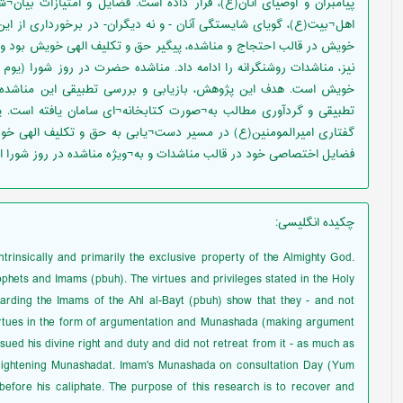
پیامبران و اوصیای آنان(ع)، قرار داده است. فضایل و امتیازات بیان¬
اهل¬بیت(ع)، گویای شایستگی آنان - و نه دیگران- در برخورداری از این
خویش در قالب احتجاج و مناشده، پیگیر حق و تکلیف الهی خویش بود و از
نیز، مناشدات روشنگرانه را ادامه داد. مناشده حضرت در روز شورا (یو
خویش است. هدف این پژوهش، بازیابی و بررسی تطبیقی این مناشده 
تطبیقی و گردآوری مطالب به¬صورت کتابخانه¬ای سامان یافته است. 
گفتاری امیرالمومنین(ع) در مسیر دست¬یابی به حق و تکلیف الهی خود د
فضایل اختصاصی خود در قالب مناشدات و به¬ویژه مناشده در روز شورا ان
چکیده انگلیسی
:
trinsically and primarily the exclusive property of the Almighty God.
rophets and Imams (pbuh). The virtues and privileges stated in the Holy
arding the Imams of the Ahl al-Bayt (pbuh) show that they - and not
s virtues in the form of argumentation and Munashada (making argument
ued his divine right and duty and did not retreat from it - as much as
 enlightening Munashadat. Imam's Munashada on consultation Day (Yum
efore his caliphate. The purpose of this research is to recover and