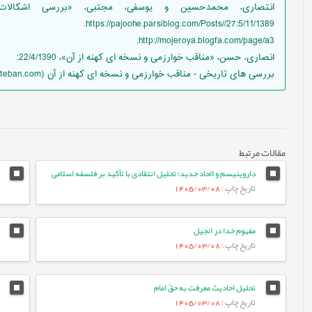
انتصاری، محمدحسین و یوسفی، مجتبی، «بررسی اشکالا
5/11/1389:https://pajoohe.parsiblog.com/Posts//27.
http://mojeroya.blogfa.com/page/a3.
انصاری، حسن، «مناقب خوارزمی و نسخه ای کهنه از آن»، 22/4/1390:
بررسی های تاریخی - مناقب خوارزمی و نسخه ای کهنه از آن (kateban.com).
مقالات مرتبط
داروینیسم و الحاد جدید؛ تحلیل انتقادی با تأکید بر فلسفه اسلامی
تاریخ چاپ
: 1405/03/08
مفهوم خدا در انجیل
تاریخ چاپ
: 1405/03/08
تحلیل احادیث معرفت به حقّ امام
تاریخ چاپ
: 1405/03/08