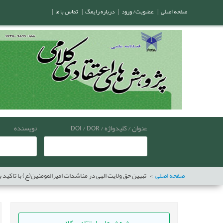
صفحه اصلی
|
عضویت/ ورود
|
درباره رایمگ
|
تماس با ما
|
عنوان / کلیدواژه / DOI / DOR
نویسنده
صفحه اصلی
تبیین حق ولایت الهی در مناشدات امیرالمومنین(ع) با تاکید ب