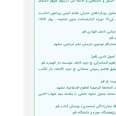
ائل المرتضى و البتول و السبطين و الأئمة من ذريتهم عليهم السلام‏،
لیل رویکردهای حدیثی علامه امینی پیرامون احادیث
مناشَدَه در کتاب الغدیر»، مطالعات قرآن و حدیث سفینه، سال هجدهم، ش70 «ویژه کتابشناخت متون امامیه« ، بهار 1400،
مجلسی، محمدباقر، (1404ق) مرآة العقول في شرح أخبار آل الرسول‏، تحقیق هاشم رسولى محلاتى، چ دوم، 26جلد، دار الكتب
ء بغداد، شرح محمّد جمیل حمّود عامِلی، با مقدمه سیّد شهاب¬الدین