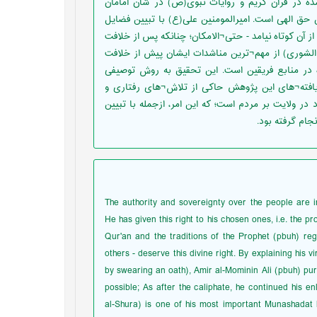
شده در قرآن کریم و روایات نبوی(ص) در شأن امامان
 حق الهی است. امیرالمومنین علی(ع) با تبیین فضایل
 آن کوتاه نیامد - حتی¬الامکان؛ چنانکه پس از خلافت
م الشوری) از مهم¬ترین مناشدات ایشان پیش از خلافت
در منابع فریقین است. این تحقیق به روش توصیفی
یافته¬های این پژوهش حاکی از تلاش¬های رفتاری و
ر ولایت بر مردم است؛ که این امر، ازجمله با تبیین
جام گرفته بود.
The authority and sovereignty over the people are in
He has given this right to his chosen ones, i.e. the p
Qur'an and the traditions of the Prophet (pbuh) reg
others - deserve this divine right. By explaining hi
by swearing an oath), Amir al-Mominin Ali (pbuh) purs
possible; As after the caliphate, he continued his
al-Shura) is one of his most important Munashadat b