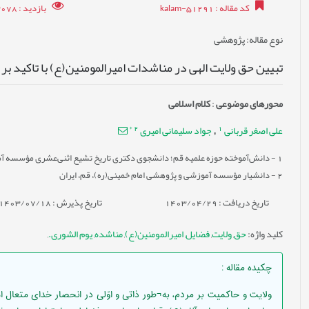
کد مقاله
: kalam-51291
بازدید
: 3078
نوع مقاله
: پژوهشی
تبیین حق ولایت الهی در مناشدات امیرالمومنین(ع) با تاکید بر 
محورهای موضوعی
:
کلام اسلامی
*
2
1
علی اصغر قربانی
جواد سلیمانی امیری
,
1
- دانش‌آموخته حوزه علمیه قم؛ دانشجوی دکتری تاریخ تشیع اثنی‌عشری مؤسسه آمو
2
- دانشیار مؤسسه آموزشی و پژوهشی امام خمینی(ره)، قم، ایران
تاریخ دریافت : 1403/04/29
تاریخ پذیرش : 1403/07/18
کلید واژه
:
حق
,
ولایت
,
فضایل
,
امیرالمومنین(ع)
,
مناشده
,
یوم الشوری.
,
چکیده مقاله
:
ولایت و حاکمیت بر مردم، به¬طور ذاتی و اوّلی در انحصار خدای متعال ا