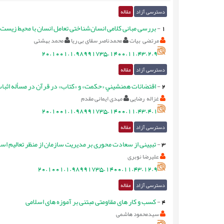
دسترسی آزاد
مقاله
1
-
بررسی مبانی کلامی انسان‌شناختی تعامل انسان با محیط زیست با 
مرتضی بیات
محمدناصر سقای بی ریا
محمد بهشتی
20.1001.1.98991735.1400.11.43.2.9
دسترسی آزاد
مقاله
2
-
اقتضائات همنشيني «حكمت» و «كتاب» در قرآن در مسأله اثبات
غزاله رضایی
مهدی ایمانی مقدم
20.1001.1.98991735.1400.11.43.4.1
دسترسی آزاد
مقاله
3
-
تبیینی از سعادت محوری بر مدیریت سازمان از منظر تعالیم اسل
علیرضا نوبری
20.1001.1.98991735.1400.11.43.12.9
دسترسی آزاد
مقاله
4
-
کسب و کار های مقاومتی مبتنی بر آموزه های اسلامی
سیدمحمود هاشمی