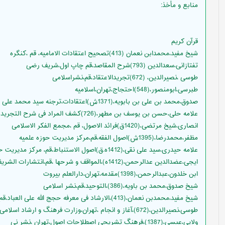
منابع و مأخذ
:
قرآن کریم
شیخ مفید،محمدابن نعمان (413)تصحیح اعتقادات الامامیه، قم ،کنگره
تفتازانی،سعدالدین (793)شرح المقاصد،قم چاپ اول،شریف رضی
طوسی ،نصیرالدین، (672)تجریدالاعتقاد،قم،نشراسلامی
طبرسی،ابومنصور،(548)احتجاج،تهران،اسلامیه
صدوق،محمد بن علی بن بابویه،(1371ش)اعتقادات،ترجنه سید محمد علی حسنی،تهران ،انتشارات رضوی
علامه حلی،حسن بن یوسف بن مطهر،(726)کشف المراد فی شرح التجرید الاعتقاد،قم،نشر اسلامی
انصاری،شیخ مرتضی،(1420ق)فرائد الاصول، قم ،مجمع الفکر الاسلامی
مظفر،محمدرضا،(1395ش)اصول الفقه،قم،مرکز مدیریت حوزه علمیه
علامه حیدری،سید علی نقی،(1412ه.ق)اصول الاستنباط،قم، مرکز مدیریت حوزه علمیه
ایجی،عضدالدین عدالرحمن،(1412ه)،المواقف و شرحها ،قم،انتشارات الشریف رضی
ابن خلدون،عبدالرحمن،(1398)مقدمه،تهران،دارالعلم بیروت
شیخ صدوق،محمد بن باویه،(386)،التوحید،قم،نشر اسلامی
شیخ مفید،محمدبن نعمان،(413)،الارشاد فی معرفه حجج الله علی العباد،قم، کنگره شیخ مفید
طوسی،نصیرالدین،(672)،آغاز و انجام ،تهران،وزارت فرهنگ و ارشاد اسلامی
ولایی،عیسی،(1387)،فرهنگ تشریحی اصطلاحات اصول،تهران ،نشر نی