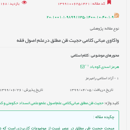
کد مقاله
: 13991006251421
بازدید
: 12168
20.1001.1.98991735.1400.10.40.1.9
نوع مقاله
: پژوهشی
واکاوی مبانی کلامی حجیت ظن مطلق درعلم اصول فقه
محورهای موضوعی
:
کلام اسلامی
*
1
هرمز اسدی کوه باد
1
- آزاد اسلامی رامهرمز
تاریخ دریافت : 1399/04/05
تاریخ پذیرش : 1399/06/26
کلید واژه
:
حجیت ظن مطلق
,
مبانی‌کلامی
,
علم‌اصول
,
علم‌وعلمی
,
انسداد حکومتی و ک
چکیده مقاله
:
مبحث حجیت ظن مطلق در عصر غیبت از موضوعات کاربردی است که دراجت