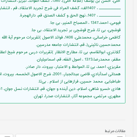
ﺣﻠﯽ، ﺣﺴﻦ ﺑﻦ ﯾﻮﺳﻒ (ﻋﻼﻣﻪ ﺣﻠﯽ)، 1360، ﮐﺸﻒ اﻟﻔﻮاﺋﺪ، ﺗﺒﺮﯾﺰ، اﻧﺘﺸﺎرات ﻣﮑﺘﺐ اﺳﻼم.
ــــــــــــــ ، 1407اﻟﻒ، ﮐﺸﻒ اﻟﻤﺮاد ﻓﯽ ﺷﺮح ﺗﺠﺮﯾﺪ اﻻﻋﺘﻘﺎد، ﻗﻢ ، اﻧﺘﺸﺎرات ﺟﺎﻣﻌﻪ
ــــــــــــــ ، 1407، ﻧﻬﺞ اﻟﺤﻖ و ﮐﺸﻒ اﻟﺼﺪق، ﻗﻢ، داراﻟﻬﺠﺮة.
ﻓﯿﻮﻣﯽ، اﺣﻤﺪ،1347 ، اﻟﻤﺼﺒﺎح اﻟﻤﻨﯿﺮ، ﺑﯽ ﺟﺎ.
ﻗﻮﺷﭽﯽ، ﺑﯽ ﺗﺎ، ﺷﺮح ﻗﻮﺷﭽﯽ ﺑﺮ ﺗﺠﺮﯾﺪ اﻻﻋﺘﻘﺎد، ﺑﯽ ﺟﺎ.
ﮐﺎﻇﻤﯽ ﺧﺮاﺳﺎﻧﯽ، ﻣﺤﻤﺪﻋﻠﯽ، 1406، ﻓﻮاﺋﺪ اﻻﺻﻮل )ﺗﻘﺮﯾﺮات ﻣﺮﺣﻮم آﯾﮥ اﷲ ﻣﯿﺮزا
ﻣﺤﻤﺪﺣﺴﯿﻦ ﻧﺎﺋﯿﻨﯽ(، ﻗﻢ، اﻧﺘﺸﺎرات ﺟﺎﻣﻌﻪ ﻣﺪرﺳﯿﻦ.
ﮐﻼﻧﺘﺮي، اﺑﻮاﻟﻘﺎﺳﻢ، ﺑﯽ ﺗﺎ، ﻣﻄﺎرح اﻻﻧﻈﺎر )ﺗﻘﺮﯾﺮات درس ﻣﺮﺣﻮم ﺷﯿﺦ اﻋﻈﻢ
ﻣﻈﻔﺮ، ﻣﺤﻤﺪرﺿﺎ،1373 ، اﺻﻮل اﻟﻔﻘﻪ، ﻗﻢ، اﺳﻤﺎﻋﯿﻠﯿﺎن.
ﻣﻘﺮﯾﺰي، اﺣﻤﺪ، ﺑﯽ ﺗﺎ، اﻟﻤﻮاﻋﻆ و اﻻﻋﺘﺒﺎر، ﺑﯿﺮوت، دار ﺻﺎدر.
ﻫﻤﺪاﻧﯽ اﺳﺪآﺑﺎدي، ﻗﺎﺿﯽ ﻋﺒﺪاﻟﺠﺒﺎر، 2001، ﺷﺮح اﻻﺻﻮل اﻟﺨﻤﺴﻪ، ﺑﯿﺮوت، اﻧﺘﺸﺎرات
ﻃﺒﺎﻃﺒﺎﯾﯽ, ﻣﺤﻤد حسین، فرازهایی از اسلام , ﺑﯽﺗﺎ.
هادی خسرو شاهی، اسلام، دین آینده و جهان، قم، انتشارات نسل جوان، 1351
مطهری، مرتضی، مجموعه آثار، انتشارات صدرا، تهران.
مقالات مرتبط