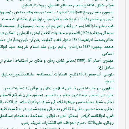
هیثم ،هلال،(1424ق)معجم مصطلح الاصول،بیروت،دارالجلیل
موسوی خمینی،روح اله،(1388)اجتهاد و تقلید،ترجمه وهاب دانش پژوه،تهران، چاپ و نشر.
گرجی،ابولقاسم (1375)،تاریخ فقه و فقهاء،چاپ اول،تهران،انتشارات سمت
فیض،علیرضا،(1391)،مبادی فقه و اصول،چاپ بیست وسوم،تهران،موسسه انتشارات دانشگاه تهران
سبحانی،جعفر،(1424)،الاسلام و متطلبات الاصل اودوره الزمان و المکان فی الاستنباط،قم موسسه الامام الصادق(ع)
جناتی،محمد ابراهیم،(1374)،ادوار فقه و کیفیت بیان آن ،تهران،سازمان انتشارات کیهان
محمد ،یحیی،(1387)،درامدی برفهم روش مند اسلام ،ترجمه س
اسلامی
مهدوی ،اصغر آقا ،(1389)،مبانی نقش زمان و مکان در استنب
صادق (ع)
طوسی ،ابوجعفر،(1351)،شرح العبارات المصطلحه عندالمتکل
المفید
مطهری ،مرتضی،اشنایی با علوم اسلامی (کلام و عرفان )،انتشارات صدرا
حلی، ابو القاسم نجم الدین، جعفر بن الحسن (محقق حلی) شرائع الاسلام 
نجفی، شیخ محمّدحسن جواهرالکلام فی شرح شرائع الاسلام، دارالکت بالاسلا
نجفی، محمّدحسن، مقال ۀ نگاهی به مبانی وجوه شرعی در حاکمیت فقیه، ف
قمی، ابوالقاسم گیلانی (محقّق قمی) ، قوانین المحکمۀ، به اهتمام استادعلی تب
ﺮﺟﺎﻧﯽ، ﻋﻠﯽ،1370 ، ﺷﺮح اﻟﻤﻮاﻗﻒ، ﻗﻢ، اﻧﺘﺸﺎرات ﺷﺮﯾﻒ رﺿﯽ.