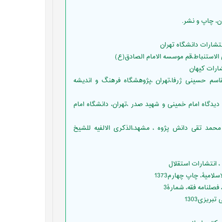
ید ابوالقاسم حسینی ژرفا،تهران ،پژوهشگاه فرهنگ و اندیشه
اط احکام از دیدگاه امام خمینی و شهید صدر ،تهران، دانشگاه امام
مین،تحقیق محمد تقی دانش پژوه ، مشهد،الذکری الالفیه للشیخ
، انتشارات استقلال
میۀ، چاپ چهارم1373
صلنامه فقه، شمارۀ3
ریزی1303