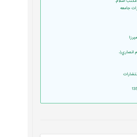
 اﻧﺼﺎري(،