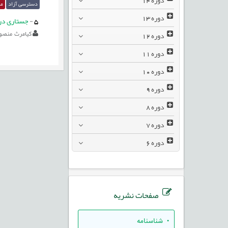
دسترسی آزاد
مق
دوره
13
5
-
جستاری در 
کیامرث منصو
دوره
12
دوره
11
دوره
10
دوره
9
دوره
8
دوره
7
دوره
6
صفحات نشریه
• شناسنامه