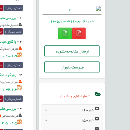
دسترسی آزاد
مق
1
-
بررسی تطبی
شماره
2
دوره
16
تابستان
1405
مسیح محمودی
دسترسی آزاد
مق
2
-
واکاوی مبا
هرمز اسدی کوه
ارسال مقاله به نشریه
10.40.1.9
دسترسی آزاد
مق
فهرست داوران
3
-
رویکرد متک
هرمز اسدی کوه
11.42.1.6
شماره های پیشین
دسترسی آزاد
مق
4
-
بررسی فقهی
دوره
16
مریم سیاحی
دوره
15
13.51.8.5
دوره
14