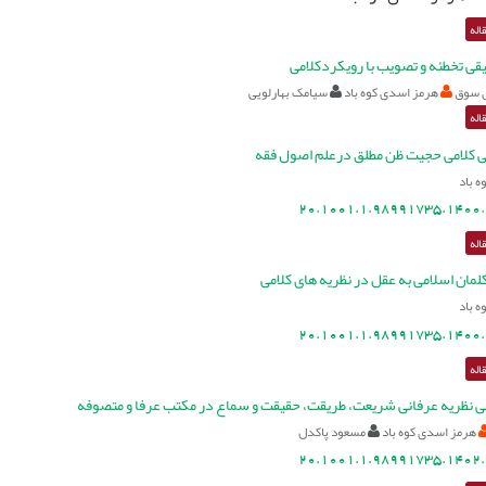
اله
قی تخطئه و تصویب با رویکردکلامی
 سوق
هرمز اسدی کوه باد
سیامک بهارلویی
اله
نی کلامی حجیت ظن مطلق درعلم اصول فقه
 باد
20.1001.1.98991735.1400.
اله
لمان اسلامی به عقل در نظریه های کلامی
 باد
20.1001.1.98991735.1400.
اله
 نظریه عرفانی شریعت، طریقت، حقیقت و سماع در مکتب عرفا و متصوفه
هرمز اسدی کوه باد
مسعود پاکدل
20.1001.1.98991735.1402.