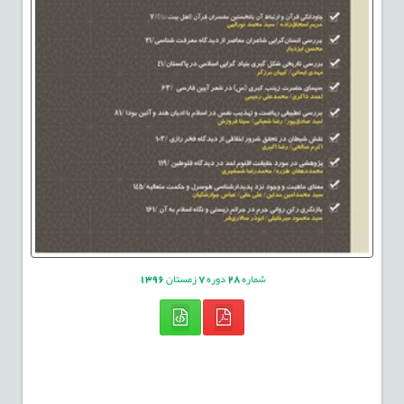
شماره
28
دوره
7
زمستان
1396