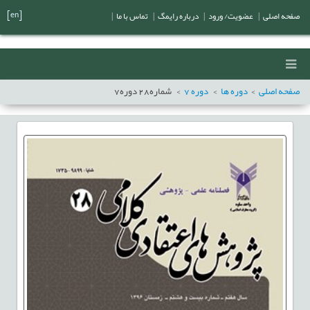
[en]
صفحه اصلی
|
عضویت/ ورود
|
درباره رایمگ
|
تماس با ما
|
صفحه اصلی
دوره ها
دوره
7
شماره
28
دوره
7