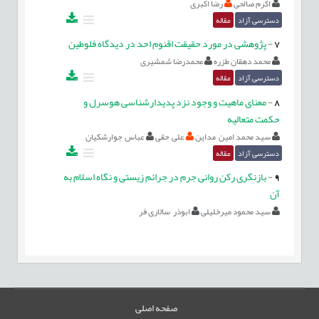
اکرم صالحی
رضا اکبری
دسترسی آزاد
مقاله
7
-
پژوهشی در مورد حقیقت اقنوم احد در دیدگاه فلوطین
محمد دهقان طزره
محمدرضا شمشیری
دسترسی آزاد
مقاله
8
-
معنای ماهیت و وجود نزد پدیدارشناسی هوسرل و
حکمت متعالیه
سید محمد امین مداین
علی حقی
عباس جوارشکیان
دسترسی آزاد
مقاله
9
-
بازنگری رکن روانی جرم در جرائم زیستی و نگاه اسلام به
آن
سید محمود میرخلیلی
ابوذر سالاری فر
صفحه اصلی