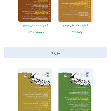
شماره
31 -
سال
1397
شماره
32 -
سال
1397
پاییز 1397
زمستان 1397
دوره
9