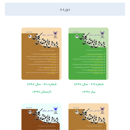
دوره
8
شماره
29 -
سال
1397
شماره
30 -
سال
1397
بهار 1397
تابستان 1397