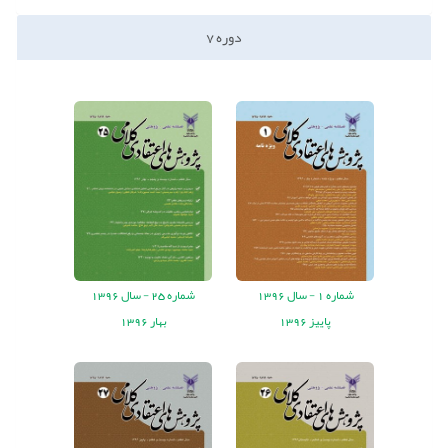
دوره
7
شماره
1 -
سال
1396
شماره
25 -
سال
1396
پاییز 1396
بهار 1396