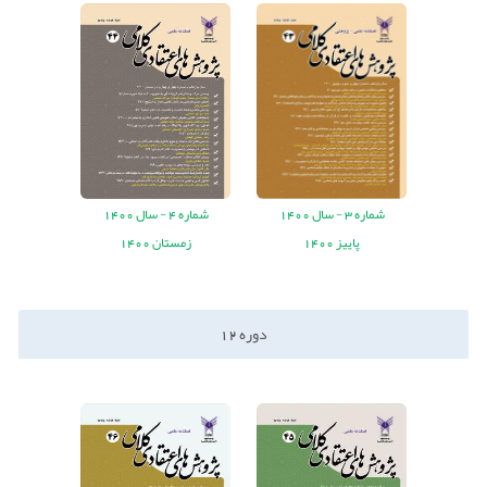
شماره
3 -
سال
1400
شماره
4 -
سال
1400
پاییز 1400
زمستان 1400
دوره
12