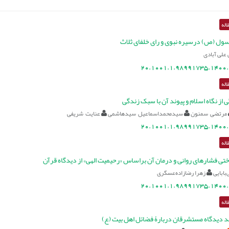
اله
ول (ص) درسیره نبوی و رای خلفای ثلاث
علی آبادی
20.1001.1.98991735.1400.
اله
 از نگاه اسلام و پیوند آن با سبک زندگی
مرتضی سمنون
سیدمحمداسماعیل سیدهاشمی
عنایت شریفی
20.1001.1.98991735.1400.
اله
تی فشارهای روانی و درمان آن براساس «رحیمیت الهی» از دیدگاه قرآن
بابایی
زهرا رضازاده‌عسگری
20.1001.1.98991735.1400.
اله
د دیدگاه مستشرقان دربارۀ فضائل اهل بیت (ع)