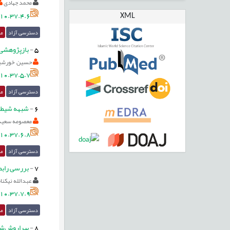
محمد جهادی
XML
10.37.4.6
دسترسی آزاد
مق
5
-
بازپژوهشی م
حسین خورشی
10.37.5.7
دسترسی آزاد
مق
6
-
شبهه شیطان
معصومه سعید
10.37.6.8
دسترسی آزاد
مق
7
-
بررسی رابطة
عبدالله نیکنا
10.37.7.9
دسترسی آزاد
مق
8
-
پیراروش‌شن