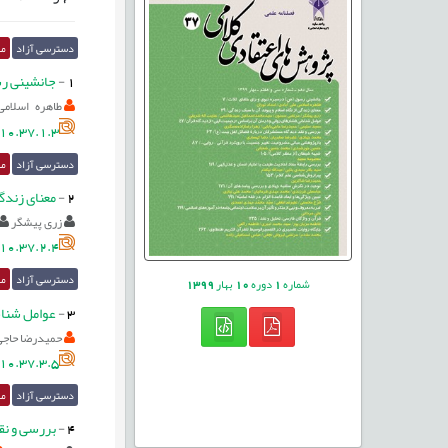
دسترسی آزاد
مق
1
-
جانشینی رس
طاهره اسلامی 
10.37.1.3
دسترسی آزاد
مق
2
-
معنای زندگی
زری پیشگر
10.37.2.4
دسترسی آزاد
مق
شماره
1
دوره
10
بهار
1399
3
-
عوامل شناخ
حمیدرضا حاجی‌
10.37.3.5
دسترسی آزاد
مق
4
-
بررسی و نق