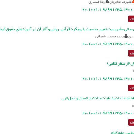
علیرضا صابریان
رضا کهساری
20.1001.1.98991735.1400.
اله
بانی مشروعیت تغییر جنسیت با رویکرد قرآنی – روایی و آثار آن در آموزه های حقوق کیف
دی
محمد حسین شعبانی
20.1001.1.98991735.1400.
اله
 (از منظر کلامی)
20.1001.1.98991735.1400.
اله
 مفاد احادیث طینت با اختیار انسان و عدل‌الهی
م
20.1001.1.98991735.1400.
اله
اسی علم کلام