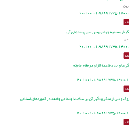
رین
20.1001.1.98991735.1400.
اله
گرش سلفیه جهادی و بررسی پیامدهای آن
ندی
20.1001.1.98991735.1400.
اله
ی‌ها و ابعاد قاعدة الزام در فقه امامیّه
20.1001.1.98991735.1400.1
اله
وف و نهی از منکر و تأثیر آن بر سلامت اجتماعی جامعه در آموزه‌های اسلامی
20.1001.1.98991735.1400.1
اله