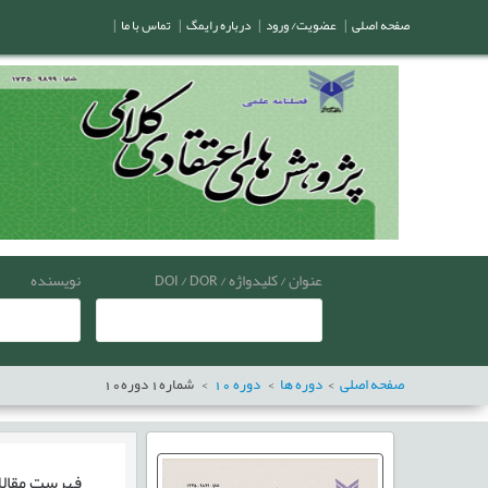
صفحه اصلی
|
عضویت/ ورود
|
درباره رایمگ
|
تماس با ما
|
عنوان / کلیدواژه / DOI / DOR
نویسنده
صفحه اصلی
دوره ها
دوره
10
شماره
1
دوره
10
فهرست مقال