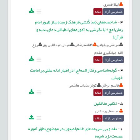
لیلا افسری
دسترسی آزاد
مقاله
3
-
شاخصه‌های بُعد کُنشی فرهنگ زمینه‌ساز ظهور امام
زمان(عج) (با نگرشی به آموزه‌های انطباقی دعای ندبه و
قرآن)
مرتضی پهلوانی
فاطمه رضائی
مهدی عبداللهی پور
روح
الله جهانگیری مقدم
دسترسی آزاد
مقاله
4
-
گونه‌شناسی رفتار ائمه(ع) در اظهار ادله عقلی بر امامت
خویش
قاسم ترخان
کوثر سادات هاشمی
دسترسی آزاد
مقاله
5
-
تكفير منافقین
عباسعلی رستمی
دسترسی آزاد
مقاله
6
-
نقد و بررسی مدعای خانم لمبتون در موضوع تطوّر آموزه
عصمت نزد شیعه