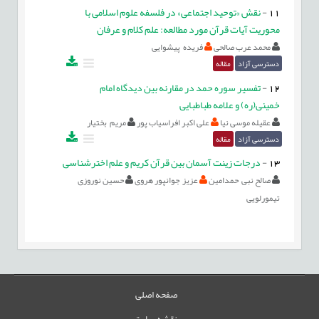
11
-
نقش «توحید اجتماعی» در فلسفه علوم اسلامی با
محوریت آیات قرآن مورد مطالعه: علم کلام و عرفان
محمد عرب صالحی
فریده پیشوایی
دسترسی آزاد
مقاله
12
-
تفسیر سوره حمد در مقارنه بین دیدگاه امام
خمینی(ره) و علامه طباطبایی
عقیله موسی نیا
علی اکبر افراسیاب پور
مریم بختیار
دسترسی آزاد
مقاله
13
-
درجات زینت آسمان بین قرآن کریم و علم اخترشناسی
صالح نبی حمدامین
عزیز جوانپور هروی
حسین نوروزی
تیمورلویی
صفحه اصلی
نقشه سایت