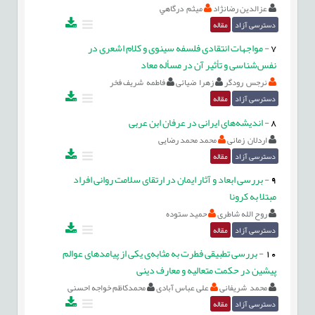
عزالدین رضانژاد
ميثم درگاهي
دسترسی آزاد
مقاله
7
-
مواجهات انتقادی فلسفه سینوی و کلام اشعری در
نفس‌شناسی و تأثیر آن در مسأله معاد
نرجس رودگر
زهرا ضیائی
فاطمه شریف فخر
دسترسی آزاد
مقاله
8
-
اندیشه‏‌های ایرانی در عرفان ابن ‏عربی
اردلان زمانی
محمد محمد رضایی
دسترسی آزاد
مقاله
9
-
بررسی ابعاد و آثار ایمان در ارتقای سلامت روانی افراد
مبتلا به کرونا
روح الله شاطری
حمید ستوده
دسترسی آزاد
مقاله
10
-
بررسی تطبیقی فطرت به مثابه‌ی یکی از پیامدهای عوالم
پیشین در حکمت متعالیه و معارف دینی
محمد شریفانی
علی عباس آبادی
محمدکاظم خواجه احسنی
دسترسی آزاد
مقاله