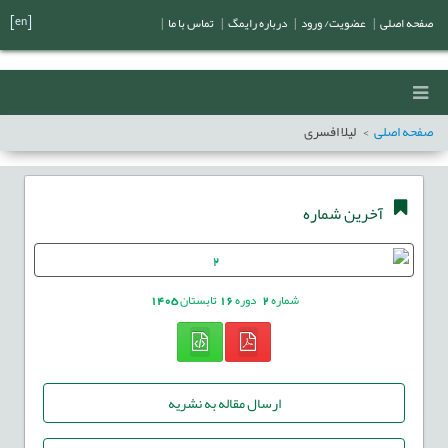
[en]
صفحه اصلی
|
عضویت/ ورود
|
درباره رایمگ
|
تماس با ما
|
صفحه اصلی
لیلا افسری
آخرین شماره
شماره
2
دوره
16
تابستان
1405
ارسال مقاله به نشریه