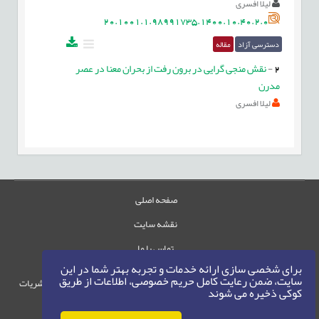
لیلا افسری
20.1001.1.98991735.1400.10.40.2.0
دسترسی آزاد
مقاله
2
-
نقش منجی گرایی در برون رفت از بحران معنا در عصر
مدرن
لیلا افسری
صفحه اصلی
نقشه سایت
تماس با ما
برای شخصی سازی ارائه خدمات و تجربه بهتر شما در این
سایت، ضمن رعایت کامل حریم خصوصی، اطلاعات از طریق
حقوق این وب‌سایت متعلق به سامانه مدیریت نشریات
کوکی ذخیره می شوند
رایمگ است.
حق نشر
1405-1396
©