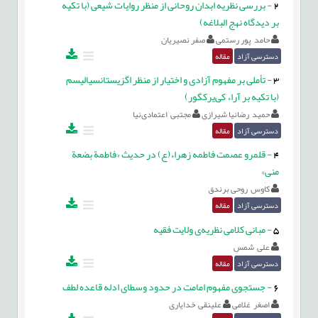
2
-
بررسی نظریه ابدان روحانی از منظر روایات شیعی (با تکیه
بر دیدگاه نهج البلاغه)
حامد پور رستمی
صفر نصیریان
دسترسی آزاد
مقاله
3
-
تأملی بر مفهوم آزادی و اختیار از منظر اگزیستانسیالیسم
(با تكیه بر آراء کی‌یرکگور)
حمید رضانیا شیرازی
مجتبی اعتمادی‌نیا
دسترسی آزاد
مقاله
4
-
قلمرو عصمت فاطمه زهراء(ع) در حدیث «فاطمة بضعة
منی»
کاوس روحی برندق
دسترسی آزاد
مقاله
5
-
مبانی کلامی نظریه‌ی ولایت فقیه
علی شمس
دسترسی آزاد
مقاله
6
-
جستجوی مفهوم امامت در حدود وسطای ادله قاعده لطف
اصغر غلامی
علینقی خدایاری