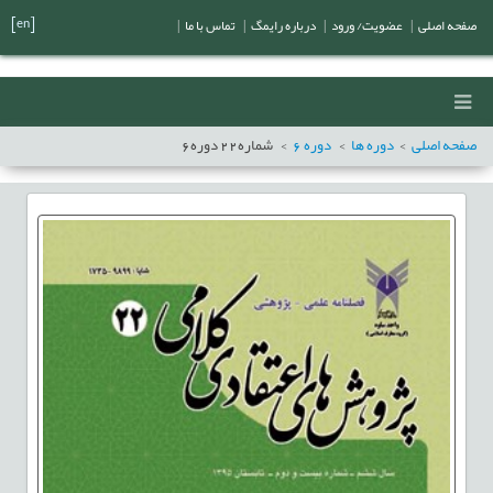
[en]
صفحه اصلی
|
عضویت/ ورود
|
درباره رایمگ
|
تماس با ما
|
صفحه اصلی
دوره ها
دوره
6
شماره
22
دوره
6