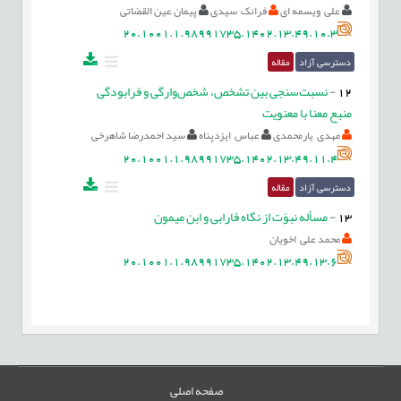
علی ویسمه ای
فرانک سيدی
پیمان عین القضاتی
20.1001.1.98991735.1402.13.49.10.3
دسترسی آزاد
مقاله
12
-
نسبت‌سنجی بین تشخص، شخص‌وارگی و فرابودگی
منبع معنا با معنویت
مهدی یارمحمدی
عباس ایزدپناه
سید احمدرضا شاهرخی
20.1001.1.98991735.1402.13.49.11.4
دسترسی آزاد
مقاله
13
-
مسأله نبوّت از نگاه فارابی و ابن میمون
محمد علی اخویان
20.1001.1.98991735.1402.13.49.13.6
صفحه اصلی