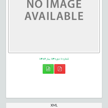
شماره
1
دوره
13
بهار
1402
XML