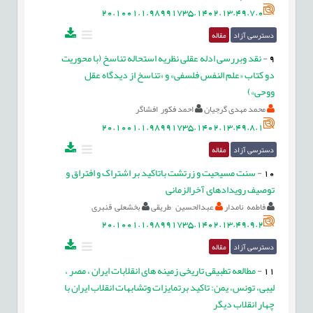
20.1001.1.98991735.1402.13.49.7.0
دسترسی آزاد
مقاله
9
-
نقد وبررسی ادله عقلی نظریه استحاله تناسخ (با محوریت
دو کتاب «علم النفس فلسفی» و «تناسخ از دیدگاه عقل
ووحی»)
محمد مهدی گرجیان
احمد فکور افشاگر
20.1001.1.98991735.1402.13.49.8.1
دسترسی آزاد
مقاله
10
-
سنت مسیحیت و زرتشت باتاکید بر اشتراک و افتراق و
توصیف رویدادهای آخرالزمانی
فاطمه نامدار
عبدالحسین طریقی
بخشعلی قنبری
20.1001.1.98991735.1402.13.49.9.2
دسترسی آزاد
مقاله
11
-
مطالعه تطبیقی تاریخی زمینه های انقلابات ایران ، مصر ،
لیبی، تونس، یمن: تاکید برتمایزات وتشابهات انقلاب ایران با
چهار انقلاب دیگر