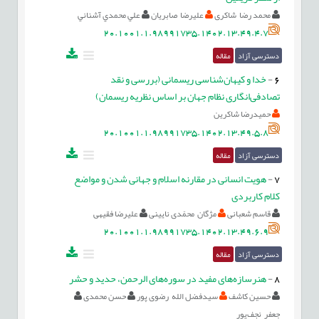
محمد رضا شاکری
علیرضا صابریان
علي محمدي آشناني
20.1001.1.98991735.1402.13.49.4.7
دسترسی آزاد
مقاله
6
-
خدا و کیهان‌شناسی ریسمانی (بررسی و نقد
تصادفی‌انگاری نظام جهان بر اساس نظریه ریسمان)
حمیدرضا شاکرین
20.1001.1.98991735.1402.13.49.5.8
دسترسی آزاد
مقاله
7
-
هویت انسانی در مقارنه اسلام و جهانی شدن و مواضع
کلام کاربردی
قاسم شعبانی
مژگان محمّدی نایینی
علیرضا فقیهی
20.1001.1.98991735.1402.13.49.6.9
دسترسی آزاد
مقاله
8
-
هنرسازه‌های مفید در سوره‌های الرحمن، حدید و حشر
حسین کاشف
سیدفضل الله رضوی پور
حسن محمدی
جعفر نجف‌پور