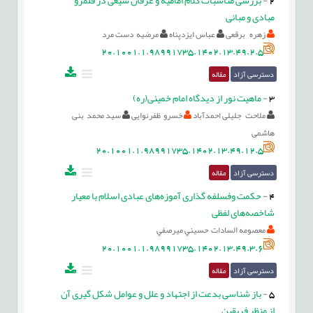
مبادی و مبانی
زهره برقعی
عباس ایزدپناه
مرضیه دست مرد
20.1001.1.98991735.1402.13.49.2.5
دسترسی آزاد
مقاله
3
-
ماهیت نور از دیدگاه امام خمینی(ره)
ملاحت جلیلی احمدآباد
خسرو ظفرنوایی
سید محمد بنی
هاشمی
20.1001.1.98991735.1402.13.49.12.5
دسترسی آزاد
مقاله
4
-
حکمت وفسلفه گذاری آموزه‌های عبادی اسلام با معیار
شاخصه‌های لفظی
معصومه السادات حسيني ميرصفي
20.1001.1.98991735.1402.13.49.3.6
دسترسی آزاد
مقاله
5
-
باز شناسی بدعت از اجتهاد و علل و عوامل شکل گیری آن
از منظر فریقین