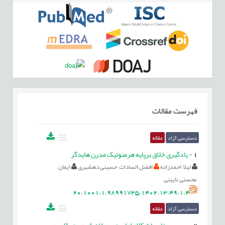
فهرست مقالات
دسترسی آزاد
مقاله
1
-
یادگیری خلاق برپایه هرمنوتیک مدرن هایدگر
لیلا احمدزاده
افضل السادات حسینی دهشیری
ایمان
محسنی نایینی
20.1001.1.98991735.1402.13.49.1.4
دسترسی آزاد
مقاله
2
-
بررسی مناسبات کلام امامیه و عرفان شیعی در قلمرو