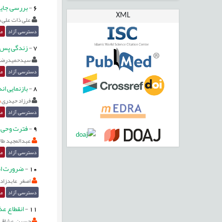
6
-
بررسی جایگ
XML
علی ذات علی
دسترسی آزاد
مق
7
-
زندگی پس ا
سيدحميدرضا 
دسترسی آزاد
مق
8
-
بازنمایی ا
فرزاد حیدری
دسترسی آزاد
مق
9
-
فترت وحی ق
عبدالمجید طا
دسترسی آزاد
مق
10
-
ضرورت امر
اصغر عابدزاده
دسترسی آزاد
مق
11
-
انقطاع عذ
حسين عشاقي