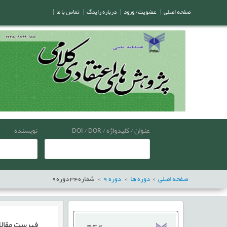
صفحه اصلی
|
عضویت/ ورود
|
درباره رایمگ
|
تماس با ما
|
عنوان / کلیدواژه / DOI / DOR
نویسنده
صفحه اصلی
دوره ها
دوره
9
شماره
34
دوره
9
فهرست مقال