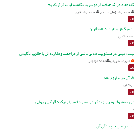
اه معاد در شاهنامه فردوسی با نگاه به آیات قرآن کریم
محمد رضا زمان احمدی
محمد رضا قاری
اله
ز مرگ از منظر صدرالمتألهين
سيدوكيلي
اله
ندیشه دینی در مسئولیت مدنی ناشی از مزاحمت و مقارنه آن با حقوق انگلیس
علیرضا شریفی
محمد مولودی
اله
رآن در ترازوی نقد
لب تاش
اله
 به معروف و نهی از منکر در عصر حاضر با رویکرد قرآنی و روایی
اله
اب در عين جاودانگي آن