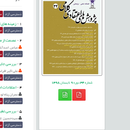
دسترسی آزاد
مق
1
-
زمینه های 
دسترسی آزاد
مق
2
-
عصمت از من
عباس اسدآبا
دسترسی آزاد
مق
3
-
بررسی جایگ
علی اکبر افرا
دسترسی آزاد
مق
شماره
34
دوره
9
تابستان
1398
4
-
اعتقادات ام
عمران پناه لو
دسترسی آزاد
مق
5
-
بررسی تطبیقی
سيدحسين تق
دسترسی آزاد
مق