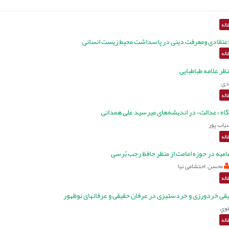
اله
اعتقادی ومعرفت دینی در پاسداشت محیط زیست انسانی
اله
ظر علامه طباطبایی
دی
اله
اه «عدالت» در اندیشه‌های میرسید علی همدانی
سیاب پور
اله
امیه در حوزه امامت از منظر حافظ رجب بُرسی
محسن احتشامی نیا
اله
 خردورزی و خردستیزی در عرفان حقیقی و عرفان‎های نوظهور
وي
اله