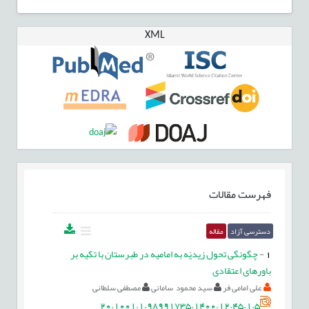
XML
فهرست مقالات
دسترسی آزاد
مقاله
1
-
چگونگی تحول زیدیّه به امامیه در طبرستان با تکیه بر
باورهای اعتقادی
علی امامی فر
سید محمود سامانی
مصطفی سلطانی
20.1001.1.98991735.1400.12.45.1.5