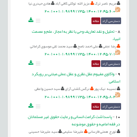
مریم ناصر ترک
عزیز الله توکلی کافی آباد
هادی حیدری نیا
20.1001.1.98991735.1400.12.45.6.0
دسترسی آزاد
مقاله
8
-
تحلیل و نقد تعاریف وحی با نظر به اعجاز، علم و عصمت
انبیاء
رضا نجفی
علی احمد ناصح
سید محمد تقی موسوی کراماتی
20.1001.1.98991735.1400.12.45.7.1
دسترسی آزاد
مقاله
9
-
واکاوی مفهوم عقل نظری و عقل عملی مبتنی بر رویکرد
اسلامی
نسیبه نیک پور
نرگس کشتی آرای
سید حسین واعظی
20.1001.1.98991735.1400.12.45.8.2
دسترسی آزاد
مقاله
10
-
پاسداشت کرامت انسانی و رعایت حقوق غیر مسلمانان
در فقه امامیه و حقوق موضوعه
تورج همتی فارسانی
علیرضا سلیمی
سید علیرضا حسینی