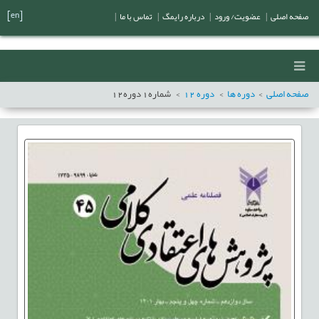
[en]
صفحه اصلی
|
عضویت/ ورود
|
درباره رایمگ
|
تماس با ما
|
صفحه اصلی
دوره ها
دوره
12
شماره
1
دوره
12