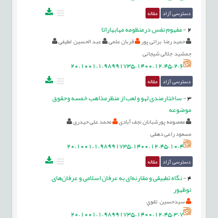
دسترسی آزاد
مقاله
2
-
مفهوم نفس درمنظومه مهابهاراتا
حمید رضا براتی پور
قربان علمی
عبد الحسین لطیفی
جمشید جلالی شیجانی
20.1001.1.98991735.1400.12.45.2.6
دسترسی آزاد
مقاله
3
-
ساختارمندی لهو و لعب از منظرمذاهب خمسه وحقوق
موضوعه
معصومه پورشبانان نجف آبادی
محمد علی حیدری
مسعود راعی دهقی
20.1001.1.98991735.1400.12.45.10.4
دسترسی آزاد
مقاله
4
-
نگاه تطبیقی و مقارنه‌ای به عرفان اسلامی و عرفان‌های
نوظهور
سيدحسين تقوي
20.1001.1.98991735.1400.12.45.3.7