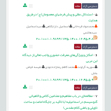
دسترسی آزاد
مقاله
5
-
استدلال عقلی و پیش فرضهای معصومان(ع) درطریق
هدایت
محمدجواد قره خانی
اسماعیل دارابکلاهی
سیداسماعیل
سیدهاشمی
20.1001.1.98991735.1400.12.45.4.8
دسترسی آزاد
مقاله
6
-
امکان و ویژگی‌های معرفت حضوری واجب ‌تعالی از دیدگاه
ابن عربی
سوریه گراوند
محمد کاظم رضازاده جودی
نفیسه فیاض
بخش
20.1001.1.98991735.1400.12.45.5.9
دسترسی آزاد
مقاله
7
-
مطالعه‌ای در باب مفاهیم و مضامین کلامی و الاهیاتی
گنوسیسم در اسماعیلیه (با تاکید بر جایگاه امامت و ساحت
تاویلی و باطنی کلام مقدس)