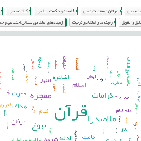
3
3
1
3
فه دین
عرفان و معنویت دینی
فلسفه و حکمت اسلامی
کلام تطبیقی
4
0
لاق و حقوق
زمینه‌های اعتقادی تربیت
زمینه‌های اعتقادی مسائل اجتماعی و ح
هرمنوتیک
حقیقت
نهج البلاغه
زیدیه
فلسفه
سعادت
جسمانی
تشکیک
وهابیت
مولوی
تکفیر
اهداف.
انسان
معاد
اشاعره
غزالی
مذهب
ایمان
نبوت
اختیار
احادیث
امامیه
معتزله
ن اسلامی
اسلام
تطبیق
شبهه
معجزه
فطرت
کرامات
تقیه
عصمت
قرآن
اهداف
فخر را
مستشرقان
کلام
علم کلام
مثنوی
ملاصدرا
تشیع
عرفان
ارتباط
شیعه.
نبوغ
کلا
مسیحیت
هود
اخلاق
مولانا
جهاد
معنا
ادله
توحید
امامت
شیعه
علامه طباطبایی
قرآن کریم
لقت