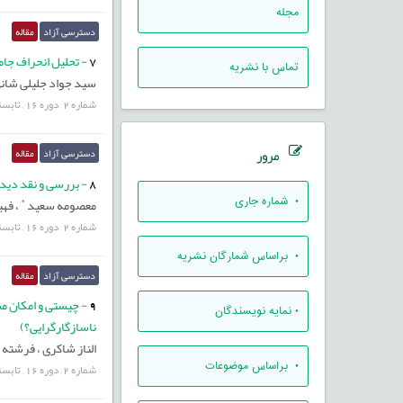
مجله
دسترسی آزاد
مقاله
7
-
تحلیل انحراف جامع
تماس با نشریه
سید جواد جلیلی شان
شماره
2
,
دوره
16
,
تابست
مرور
دسترسی آزاد
مقاله
8
-
بررسی و نقد دیدگ
*
معصومه سعید
،
فهی
•
شماره جاری
شماره
2
,
دوره
16
,
تابست
•
براساس شمارگان نشریه
دسترسی آزاد
مقاله
9
-
چیستی و امکان مسئ
•
نمایه نویسندگان
ناسازگارگرایی؟)
الناز شاکری ،
فرشته ا
•
براساس موضوعات
شماره
2
,
دوره
16
,
تابست