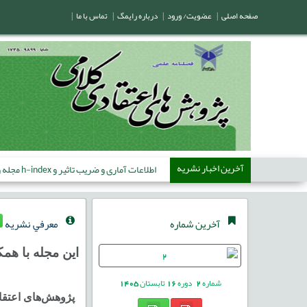
صفحه اصلی
|
عضویت/ ورود
|
درباره رایمگ
|
تماس با ما
|
آخرین اخبار نشریه
آخرین شماره
معرفي نشريه
این مجله با ه
شماره
2
دوره
16
تابستان
1405
پژوهش‌های اعتقاد