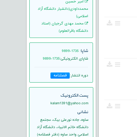
امیر حسین
محمدداودی(دانشیار دانشگاه آزاد
اسلامی)
محمد مهدی گرجیان (استاد
دانشگاه باقرالعلوم)
شاپا
9899-1735
:
شاپای الکترونیکی
:
9899-1735
فصلنامه
دوره انتشار
:
پست الکترونیک
kalam1391@yahoo.com
نشانی
ساوه، جاده نورعلی بیک، مجتمع
دانشگاه خاتم الانبیاء، دانشگاه آزاد
اسلامی واحد ساوه (دفتر فصلنامه)