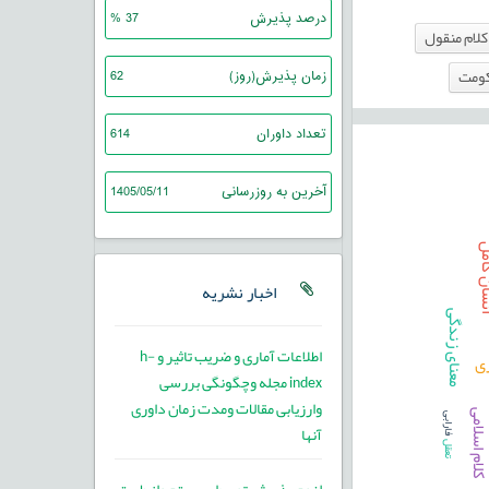
درصد پذیرش
37 %
کلام منقول
کومت
زمان پذیرش(روز)
62
تعداد داوران
614
آخرین به روزرسانی
1405/05/11
 کامل
اخبار نشریه
معنای زندگی
اطلاعات آماری و ضریب تاثیر و h-
زی
index مجله وچگونگی بررسی
وارزیابی مقالات ومدت زمان داوری
م اسلامی
فارابی
آنها
تعقل