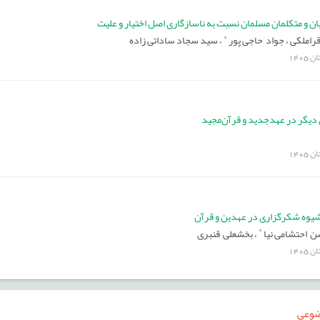
ان و متکلمان مسلمان نسبت به ناسازگاری اصل اختیار و علیت
*
املکی ،
جواد حاجی پور
،
سید سجاد ساداتی زاده
ان
1405
 دیگر در عهد‌جدید و قرآن‌مجید
ان
1405
 شیوه شکرگزاری در عهدین و قرآن
*
 احتشامی نیا
،
بخشعلی قنبری
ان
1405
ضوعی