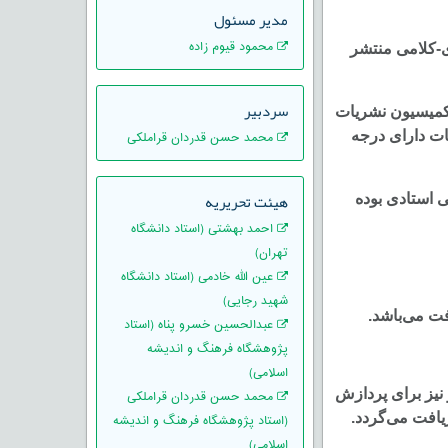
مدير مسئول
محمود قیوم زاده
 نام پژوهش‌های اعتقادی-کلامی منتشر
سردبیر
ی پژوهشی از کمیسیون نشریات
مه جدید نشریات دارای درجه
محمد حسن قدردان قراملکی
هیئت تحریریه
ی استادی بوده
احمد بهشتی (استاد دانشگاه
تهران)
عین الله خادمی (استاد دانشگاه
شهید رجایی)
فت می‌باشد.
عبدالحسین خسرو پناه (استاد
پژوهشگاه فرهنگ و اندیشه
اسلامی)
نیز برای پردازش
محمد حسن قدردان قراملکی
یافت می‌گردد.
(استاد پژوهشگاه فرهنگ و اندیشه
اسلامی)