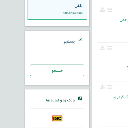
تلفن
08642433006
و جمل
جستجو
جستجو
رگرایی یا
بانک ها و نمایه ها