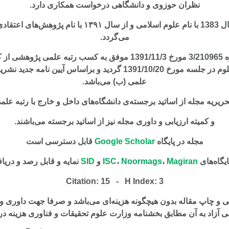
نظران حوزوی و دانشگاهی درخواست همکاری دارد.
این نشریه از سال 1383 با نام علوم اسلامی و از سال ۱۳۹۱ با
می‌گردد.
مطابق نامه شماره 3/210965 مورخ 1391/11/3 موفق به کسب رتبه علم
علمی وزارت علوم در جلسه مورخ 1391/10/20 گردید و براساس آیین نا
علمی (ب) می‌باشد.
یریه مجله از اساتید برجسته‌ی دانشگاه‌های داخل و خارج با رتبه علم
و کمیته ارزیابی و داوری مجله نیز از اساتید برجسته می‌باشند.
مجله در پایگاه
Google Scholar
قابل دسترسی است
ایگاه‌های
Magiran
،
Noormags
،
ISC
و
SID
نمایه و قابل رصد و دریا
Citation: 15 -
H Index: 3
 و چاپ مقاله بدون هیچگونه هزینه‌ای می‌باشد و صرفا جهت داوری و 
 آزاد به آن مطابق بخشنامه وزارت علوم تحقیقات و فناوری هزینه در