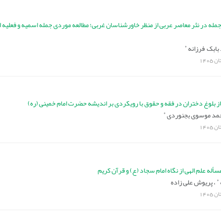
له در نثر معاصر عربی از منظر خاورشناسان غربی؛ مطالعه موردی جمله اسمیه و فعلیه ا
*
بابک فرزانه
ان
1405
 بلوغ دختران در فقه و حقوق با رویکردی بر اندیشه حضرت امام خمینی (ره)
*
مد موسوی بجنوردی
ان
1405
أله علم الهی از نگاه امام سجاد (ع) و قرآن کریم
*
،
پریوش علی زاده
ان
1405