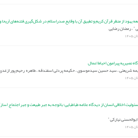
ه یهود از منظر قرآن کریم و تطبیق آن با وقایع صدراسلام در شکل‌گیری فتنه‌های اَریحا 
*
ی
،
رمضان رضایی
ان
1405
اه نصیریه پیرامون احباط اعمال
مه شریعتی ،
سید حسین سیدموسوی ،
حکیمه پردلی اسفندقه ،
طاهره رحیم پور ازغدی
ان
1405
ولیت اخلاقی انسان از دیدگاه علامه طباطبایی؛ باتوجه به جبر طبیعت و جبر اجتماع (سازگا
*
بوالحسنی نیارکی
ان
1405