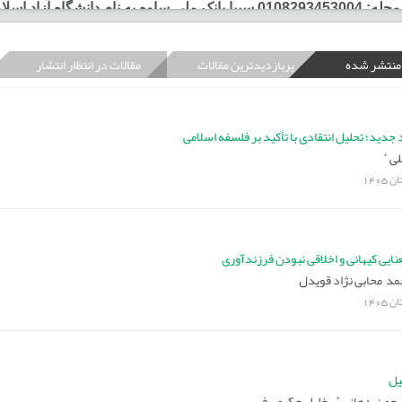
نشگاه آزاد اسلامی واحد ساوه
 منتشر شده
پربازدیدترین مقالات
مقالات در انتظار انتشار
 جدید؛ تحلیل انتقادی با تأکید بر فلسفه اسلامی
*
لی
ان
1405
معنایی کیهانی و اخلاقی نبودن فرزندآوری
مد محابی نژاد قویدل
ان
1405
یل
*
رحمن دهانی
،
خلیل حکیمی فر