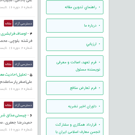
شماره
2
,
دوره
16
,
تابست
• راهنماي تدوين مقاله
دسترسی آزاد
مقاله
• درباره ما
4
-
اوصاف فرابشری پی
فرشته بلوچی ،
محمد
• ارزيابي
شماره
2
,
دوره
16
,
تابست
• فرم تعهد، اصالت و معرفی
دسترسی آزاد
مقاله
نویسنده مسئول
5
-
تحلیل احادیث معر
علی‌اصغر پارسامقدم
شماره
2
,
دوره
16
,
تابست
• فرم تعارض منافع
دسترسی آزاد
مقاله
• داوران اخیر نشریه
6
-
چیستی مذاق شریع
حمیدرضا جعفری ،
مح
• قرارداد همکاری و مشارکت
شماره
2
,
دوره
16
,
تابست
انجمن معارف اسلامی ایران با