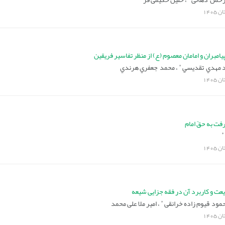
ان
1405
امبران و امامان معصوم (ع) از منظر تفاسیر فریقین
*
 مهدي تقديسي
،
محمد جعفري هرندي
ان
1405
فت به حقّ امام
*
ان
1405
ت و کاربرد آن در فقه جزایی شیعه
*
مود قیوم زاده خرانقی
،
امیر ملا علی محمد
ان
1405