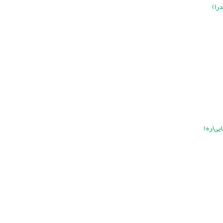
را)
ایی(ره)