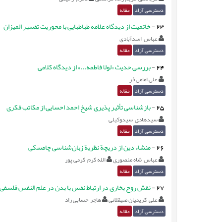
دسترسی آزاد
مقاله
23
-
خاتمیت از دیدگاه علامه طباطبایی با محوریت تفسیر المیزان
عباس اسدآبادی
دسترسی آزاد
مقاله
24
-
بررسی حدیث «لولا فاطمه...» از دیدگاه کلامی
علی امامی فر
دسترسی آزاد
مقاله
25
-
بازشناسی تأثیر پذیری شیخ احمد احسایی از مکاتب فکری
سیدهادی سیدوکیلی
دسترسی آزاد
مقاله
26
-
منشاء دین از دریچة نظریة زبان‌شناسی چامسکی
عباس شاه منصوری
الله کرم کرمی پور
دسترسی آزاد
مقاله
27
-
نقش روح بخاری در ارتباط نفس با بدن در علم النفس فلسفی 
علی کریمیان صیقلانی
هاجر حسابی راد
دسترسی آزاد
مقاله