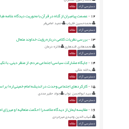
دسترسی آزاد
مقاله
12
-
عصمت پیامبران از گناه در قرآن با محوریت دیدگاه علامه طباط
محمدحسین فاریاب
حمید امامی‌فر
دسترسی آزاد
مقاله
13
-
بررسی نظریات کلامی درباره رؤیت خداوند متعال
محمدهادی قندهاری
فائزه درمان
دسترسی آزاد
مقاله
14
-
جایگاه مشارکت سیاسی اجتماعی مردم، از منظر دینی، با تکیه ب
یدالله ملکی
دسترسی آزاد
مقاله
15
-
کارکردهای اجتماعی وحدت در اندیشه امام خمینی(ره) بر
سید ابوالحسن نواب
جواد حقیر مددی
دسترسی آزاد
مقاله
16
-
مقایسه ایمان از دیدگاه ملاصدرا (حکمت متعالیه) و میرزای ا
شهاب الدین وحیدی مهرجردی
دسترسی آزاد
مقاله