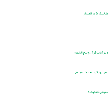
بایی(ره) در المیزان
ر آیات قرآن و نهج البلاغه
 اساس رویکرد وحدت سیاسی
صفهانی (تفکیک)