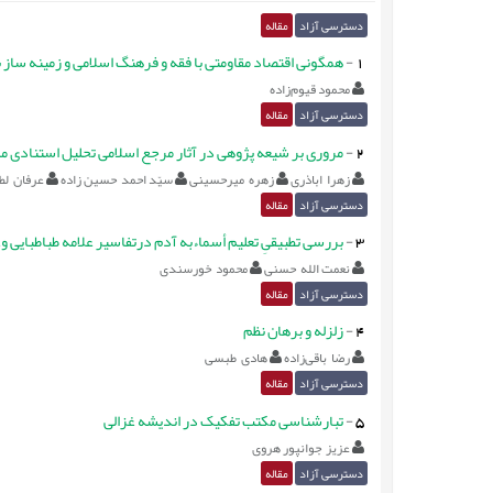
دسترسی آزاد
مقاله
1
-
همگونی اقتصاد مقاومتی با فقه و فرهنگ اسلامی و زمینه ساز 
محمود قیوم‌زاده
دسترسی آزاد
مقاله
2
-
مروری بر شیعه پژوهی در آثار مرجع اسلامی تحلیل استنادی مد
زهرا اباذری
زهره میرحسینی
سیّد احمد حسین زاده
عرفان لط
دسترسی آزاد
مقاله
3
-
بررسی تطبیقیِ تعلیم أسماءبه آدم درتفاسیر علامه طباطبایی و
نعمت الله حسنی
محمود خورسندی
دسترسی آزاد
مقاله
4
-
زلزله و برهان نظم
رضا باقی‌زاده
هادی طبسی
دسترسی آزاد
مقاله
5
-
تبارشناسی مکتب تفکیک در اندیشه غزالی
عزیز جوانپور هروی
دسترسی آزاد
مقاله