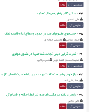
دسترسی آزاد
مقاله
34
-
مبانی کلامی نظریه‌ی ولایت فقیه
علی شمس
دسترسی آزاد
مقاله
35
-
جستجوی مفهوم امامت در حدود وسطای ادله قاعده لطف
اصغر غلامی
علینقی خدایاری
دسترسی آزاد
مقاله
36
-
کثرت گرایی دینی (نجات شناختی) در مثنوی مولوی
جدیدالاسلام قلعه نویی
علی وفایی
دسترسی آزاد
مقاله
37
-
باز خوانی شبهه " منافات برده داری با شخصیت انسان" از من
رضا باقی‌زاده
دسترسی آزاد
مقاله
38
-
راهبرد تقیّه در مکتب امامیه؛ شرایط، احکام و اقسام آن
علي بنايي
دسترسی آزاد
مقاله