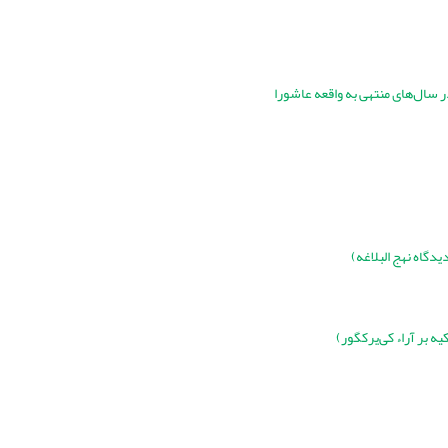
سال‌های منتهی به واقعه عاشورا
یدگاه نهج البلاغه)
یه بر آراء کی‌یرکگور)