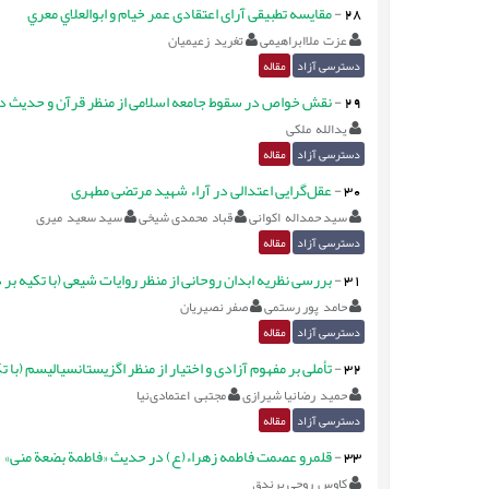
28
-
مقایسه تطبیقی آرای اعتقادی‌ عمر خيام و ابوالعلاي‌ معري‌‌
عزت ملاابراهیمی
تغرید زعیمیان
دسترسی آزاد
مقاله
29
-
نقش خواص در سقوط جامعه اسلامی از منظر قرآن و حديث در 
یدالله ملکی
دسترسی آزاد
مقاله
30
-
عقل‌گرایی اعتدالی در آراء شهید مرتضی مطهری
سید حمداله اکوانی
قباد محمدی شیخی
سید سعید میری
دسترسی آزاد
مقاله
31
-
بررسی نظریه ابدان روحانی از منظر روایات شیعی (با تکیه بر د
حامد پور رستمی
صفر نصیریان
دسترسی آزاد
مقاله
32
-
تأملی بر مفهوم آزادی و اختیار از منظر اگزیستانسیالیسم (با تك
حمید رضانیا شیرازی
مجتبی اعتمادی‌نیا
دسترسی آزاد
مقاله
33
-
قلمرو عصمت فاطمه زهراء(ع) در حدیث «فاطمة بضعة منی»
کاوس روحی برندق