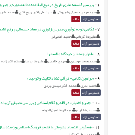
6
-
بررسی فلسفه نظری تاریخ در نهج البلاغه؛ مطالعه موردی جبر و 
سید مهدی حسینی شیروانی
سید علی اکبر ربیع نتاج
محمد شری
دسترسی آزاد
مقاله
7
-
نگاهی نو به نوآوری مدرس زنوزی در معاد جسمانی و رفع اش
علیرضا کرمانی
حمید امامی‌فر
دسترسی آزاد
مقاله
8
-
علم ارجمند از دیدگاه ملاصدرا
سیدمحمد موسوی
مهدی خادمی
علیرضا پارسا
میثم اکبرزاده
دسترسی آزاد
مقاله
9
-
«براهین کلامی- قرآنی تضاد تثلیث و توحید»
احمد نظری
محمد فاکر میبدی یزدی
دسترسی آزاد
مقاله
10
-
«جبر و اختیار» در قلمرو کلام اسلامی و بررسی تطبیقی آن با
محمدرضا آرام
عبدالرضا امین‌الدوله
دسترسی آزاد
مقاله
11
-
همگونی اقتصاد مقاومتی با فقه و فرهنگ اسلامی و زمینه‌ساز
محمد رسول آهنگران