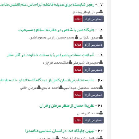
17
-
رهبر شایسته برای مدینه فاضله (براساس علم النفس ملا صد
مهدی ایمانی مقدم
دسترسی آزاد
مقاله
18
-
جایگاه متن یا شخص در مقارنه اسلام و مسیحیت
مهدی لک‌زایی
محمد حسین زارعی محمودآبادی
دسترسی آزاد
مقاله
19
-
شباهتِ صفاتِ پیامبر(ص) با صفاتِ خداوند در آثار عطار
حمیدرضا شیرعلی
ملک‌محمد فرخ‌زاد
دسترسی آزاد
مقاله
20
-
مقایسه تطبیقی انسان کامل از دیدگاه کاستاندا و علامه طباطب
محمد اسماعیل عبداللهی
احمد عابدی
مرجان خانی
دسترسی آزاد
مقاله
21
-
نظریة احسان از منظر عرفان و قرآن
محمد تقی فعالی
دسترسی آزاد
مقاله
22
-
تبیین جایگاه خدا در انسان شناسی ملاصدرا
قربانعلی کریم زادۀ قراملکی
محرم رحیمی