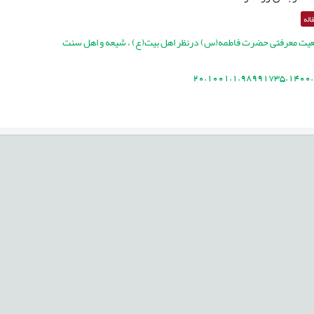
اله
یت معرفتی حضرت فاطمه(س) درنظر اهل بیت(ع) ، شیعه و اهل سنت
20.1001.1.98991735.1400.