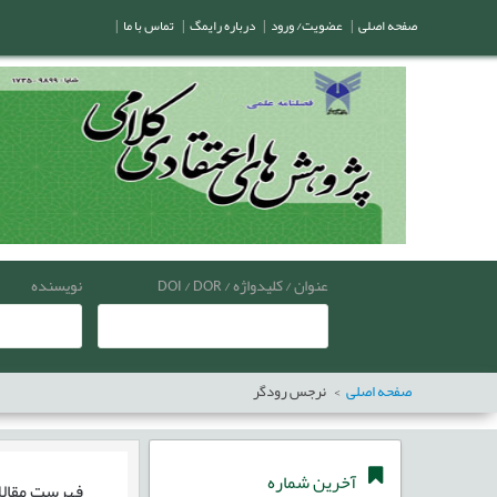
صفحه اصلی
|
عضویت/ ورود
|
درباره رایمگ
|
تماس با ما
|
عنوان / کلیدواژه / DOI / DOR
نویسنده
صفحه اصلی
نرجس رودگر
آخرین شماره
فهرست مقال