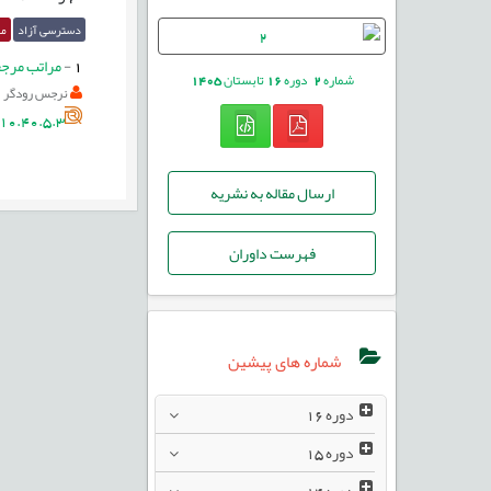
دسترسی آزاد
مق
1
-
مراتب مرجع
شماره
2
دوره
16
تابستان
1405
نرجس رودگر
10.40.5.3
ارسال مقاله به نشریه
فهرست داوران
شماره های پیشین
دوره
16
دوره
15
دوره
14