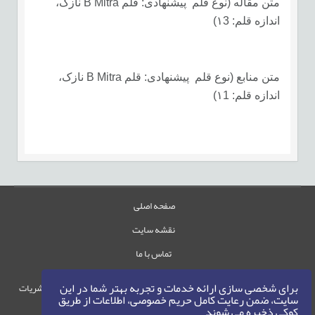
متن مقاله (نوع قلم پیشنهادی: قلم B Mitra نازک،
اندازه قلم: ۱3)
متن منابع (نوع قلم پیشنهادی: قلم B Mitra نازک،
اندازه قلم: ۱1)
صفحه اصلی
نقشه سایت
تماس با ما
برای شخصی سازی ارائه خدمات و تجربه بهتر شما در این
حقوق این وب‌سایت متعلق به سامانه مدیریت نشریات
سایت، ضمن رعایت کامل حریم خصوصی، اطلاعات از طریق
رایمگ است.
کوکی ذخیره می شوند