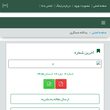
[en]
صفحه اصلی
|
عضویت/ ورود
|
درباره رایمگ
|
تماس با ما
|
صفحه اصلی
یدالله عسگری
آخرین شماره
شماره
2
دوره
16
تابستان
1405
ارسال مقاله به نشریه