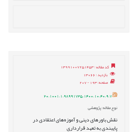
کد مقاله
: 13991007251453
بازدید
: 13066
صفحه
: 193 - 207
20.1001.1.98991735.1400.10.40.9.7
نوع مقاله
: پژوهشی
نقش باورهای دینی و آموزه‌های اعتقادی در
پایبندی به تعهد قرارداری