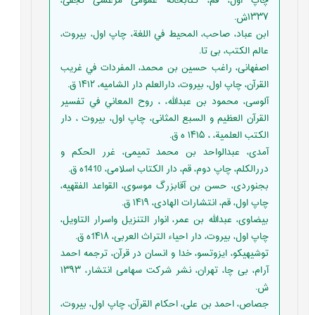
چاپ اول، قم، کتابخانه عمومی مرعشی نجفی،
۱۳۳۷ش.
ابن عباد، صاحب، المحيط في اللغة، چاپ اول، بیروت،
عالم الكتب، بی تا.
اصفهانی، راغب حسین بن محمد، المفردات في غريب
القرآن، چاپ اول، بیروت، دارالعلم دار الشامیه، ۱۴۱۲ ق.
آلوسی، محمود بن عبدالله، ، روح المعاني في تفسير
القرآن العظيم و السبع المثانی، چاپ اول، بیروت ، دار
الكتب العلمية، ، ۱۴۱۵ ه ق.
آمدی، عبدالواحد بن محمد تمیمی، غرر الحکم و
دررالکلم، چاپ دوم، قم، دار الكتاب اسلامی، 1410ه ق.
بجنوردی، حسن بن آقابزرگ موسوی، القواعد الفقهيه،
چاپ اول، قم، انتشارات الهادی، ۱۴۱۹ ق.
بیضاوی، عبدالله بن عمر، انوار التنزيل واسرار التاویل،
چاپ اول، بیروت، دار احیاء التراث العربی، 1۴۱۸ه ق.
توشيهيكو، ایزوتسو، خدا و انسان در قرآن، ترجمه احمد
آرام، بی چا، تهران، نشر شرکت سهامی انتشار، ۱۳۹۳
ش.
جصاص، احمد بن علی، احکام القرآن، چاپ اول، بیروت،