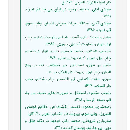
دار احیاء التراث العربی، ۱۴۰۴ ق.
جوادی آملی، عبدالله، توحید در قرآن، بی چا، قم، اسراء،
۱۳۹۱.
جوادی آملی، عبدالله، حیات حقیقی انسان، چاپ سوم،
قم، اسراء، ۱۳۸۶.
حاجی، محمد علی، آسیب شناسی تربیت دینی، چاپ
اول، تهران، معاونت آموزش پرورش، ۱۳۸۶.
حسینی همدانی، محمد حسین، تفسیر انوار درخشان،
چاپ اول، تهران، کتابفروشی لطفی، ۱۴۰۴.
حقی بر سوی، اسماعیل بن مصطفی، تفسیر روح
البیان، چاپ اول، بیروت، دار الفكر، بی تا.
حوی، سعید، الأساس في التفسير، چاپ ششم، مصر،
دار السلام، ۱۴۲۴.
رنجبر، مقصود، استقلال و ضرورت های جدید، بی چا،
قم، بضعه الرسول، ۱۳۸۱.
زمخشری، محمود، تفسير الكشاف عن حقائق غوامض
التنزيل، چاپ سوم، بیروت، دار الكتاب العربی، ۱۴۰۷ق.
سبزواری شریعتی، محمد باقر، توحید در نگاه عقل و
دین، بی چا، قم، بوستان کتاب، ۱۳۹۰.