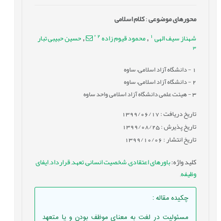
محورهای موضوعی
:
کلام اسلامی
*
2
1
شهناز سیف الهی
محمود قیوم زاده
حسین حبیبی تبار
,
,
3
1
- دانشگاه آزاد اسلامی، ساوه
2
- دانشگاه آزاد اسلامی، ساوه
3
- هیئت علمی دانشگاه آزاد اسلامی واحد ساوه
تاریخ دریافت : 1399/06/17
تاریخ پذیرش : 1399/08/25
تاریخ انتشار : 1399/10/06
کلید واژه
:
باورهای اعتقادی
,
شخصیت انسانی
,
تعهد
,
قرارداد
,
ایفای
وظیفه
,
چکیده مقاله
:
مسئولیت در لغت به معنای موظف بودن و یا متعهد