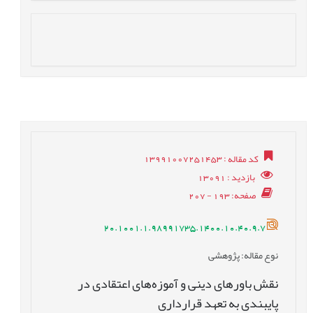
کد مقاله
: 13991007251453
بازدید
: 13091
صفحه
: 193 - 207
20.1001.1.98991735.1400.10.40.9.7
نوع مقاله
: پژوهشی
نقش باورهای دینی و آموزه‌های اعتقادی در
پایبندی به تعهد قرارداری