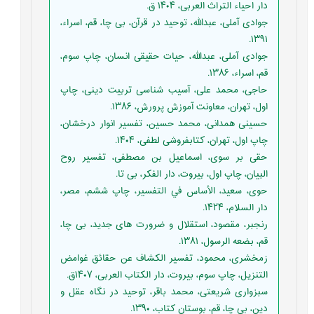
دار احیاء التراث العربی، ۱۴۰۴ ق.
جوادی آملی، عبدالله، توحید در قرآن، بی چا، قم، اسراء،
۱۳۹۱.
جوادی آملی، عبدالله، حیات حقیقی انسان، چاپ سوم،
قم، اسراء، ۱۳۸۶.
حاجی، محمد علی، آسیب شناسی تربیت دینی، چاپ
اول، تهران، معاونت آموزش پرورش، ۱۳۸۶.
حسینی همدانی، محمد حسین، تفسیر انوار درخشان،
چاپ اول، تهران، کتابفروشی لطفی، ۱۴۰۴.
حقی بر سوی، اسماعیل بن مصطفی، تفسیر روح
البیان، چاپ اول، بیروت، دار الفكر، بی تا.
حوی، سعید، الأساس في التفسير، چاپ ششم، مصر،
دار السلام، ۱۴۲۴.
رنجبر، مقصود، استقلال و ضرورت های جدید، بی چا،
قم، بضعه الرسول، ۱۳۸۱.
زمخشری، محمود، تفسير الكشاف عن حقائق غوامض
التنزيل، چاپ سوم، بیروت، دار الكتاب العربی، ۱۴۰۷ق.
سبزواری شریعتی، محمد باقر، توحید در نگاه عقل و
دین، بی چا، قم، بوستان کتاب، ۱۳۹۰.