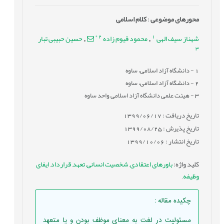
محورهای موضوعی
:
کلام اسلامی
*
2
1
شهناز سیف الهی
محمود قیوم زاده
حسین حبیبی تبار
,
,
3
1
- دانشگاه آزاد اسلامی، ساوه
2
- دانشگاه آزاد اسلامی، ساوه
3
- هیئت علمی دانشگاه آزاد اسلامی واحد ساوه
تاریخ دریافت : 1399/06/17
تاریخ پذیرش : 1399/08/25
تاریخ انتشار : 1399/10/06
کلید واژه
:
باورهای اعتقادی
,
شخصیت انسانی
,
تعهد
,
قرارداد
,
ایفای
وظیفه
,
چکیده مقاله
:
مسئولیت در لغت به معنای موظف بودن و یا متعهد