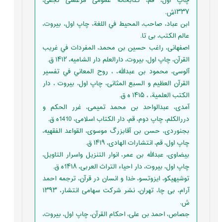
چاپ اول، قم، کتابخانه عمومی مرعشی نجفی،
۱۳۳۷ش.
ابن عباد، صاحب، المحيط في اللغة، چاپ اول، بیروت،
عالم الكتب، بی تا.
اصفهانی، راغب حسین بن محمد، المفردات في غريب
القرآن، چاپ اول، بیروت، دارالعلم دار الشامیه، ۱۴۱۲ ق.
آلوسی، محمود بن عبدالله، ، روح المعاني في تفسير
القرآن العظيم و السبع المثانی، چاپ اول، بیروت ، دار
الكتب العلمية، ، ۱۴۱۵ ه ق.
آمدی، عبدالواحد بن محمد تمیمی، غرر الحکم و
دررالکلم، چاپ دوم، قم، دار الكتاب اسلامی، 1410ه ق.
بجنوردی، حسن بن آقابزرگ موسوی، القواعد الفقهيه،
چاپ اول، قم، انتشارات الهادی، ۱۴۱۹ ق.
بیضاوی، عبدالله بن عمر، انوار التنزيل واسرار التاویل،
چاپ اول، بیروت، دار احیاء التراث العربی، 1۴۱۸ه ق.
توشيهيكو، ایزوتسو، خدا و انسان در قرآن، ترجمه احمد
آرام، بی چا، تهران، نشر شرکت سهامی انتشار، ۱۳۹۳
ش.
جصاص، احمد بن علی، احکام القرآن، چاپ اول، بیروت،