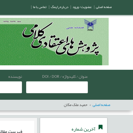
صفحه اصلی
|
عضویت/ ورود
|
درباره رایمگ
|
تماس با ما
|
عنوان / کلیدواژه / DOI / DOR
نویسنده
صفحه اصلی
حمید ملک مکان
آخرین شماره
فهرست مقال