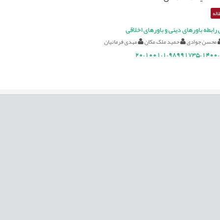
اله
ابطه باورهای دینی و باورهای اخلاقی
محسن جوادی
حمید ملک مکان
مهدی فرمانیان
20.1001.1.98991735.1400.