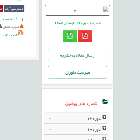
دسترسی آزاد
مق
1
-
گونه سنجی ر
شماره
2
دوره
16
تابستان
1405
منیژه عاملی
10.40.6.4
ارسال مقاله به نشریه
فهرست داوران
شماره های پیشین
دوره
16
دوره
15
دوره
14