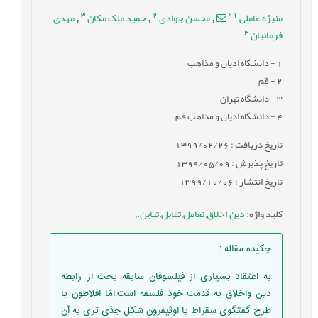
3
2
*
1
منیژه عاملی
محسن جوادی
حمید ملک مکان
مهدی
,
,
,
4
فرمانیان
1
- دانشگاه ادیان و مذاهب
2
- قم
3
- دانشگاه تهران
4
- دانشگاه ادیان و مذاهب قم
تاریخ دریافت : 1399/02/26
تاریخ پذیرش : 1399/05/09
تاریخ انتشار : 1399/10/06
کلید واژه
:
دین
,
اخلاق
,
تعامل
,
تقابل
,
تباین.
,
چکیده مقاله
:
به اعتقاد بسیاری از فیلسوفان سابقه بحث از رابطه
دین واخلاق به قدمت خود فلسفه است.امّا افلاطون با
طرح گفتگوی سقراط با اوثیفرون شکل جدّی تری به آن