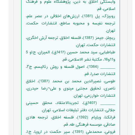
وابستگی اخلاق به دین، پژوهشگاه علوم و فرهنگ
اسلامی، قم.
روبیژک، پل (1381)، ارزش‌های اخلاقی در عصر علم،
ترجمه نفیسه و محبوبه ساطع، انتشارات حکمت،
تهران.
ریچلز، جیمز (1387)، فلسفه اخلاق، ترجمه آرش اخگری،
انتشارات حکمت، تهران.
طباطبایی، سید محمد حسین (1417ق)، المیزان، ج١و 5
و11و16، مکتبة نشر الاسلامی، قم.
_______ (1364)، اصول فلسفه و روش رئالیسم، ج٢،
انتشارات صدرا، قم.
طوسی، نصیرالدین محمد بن محمد (1387)، اخلاق
ناصری، تحقیق مجتبی مینوی و علی¬رضا حیدری،
انتشارات خوارزمی، تهران.
_______ (1407ق)، تجریدالاعتقاد، محقق حسينى
جلالى، انتشارات دفتر تبليغات اسلامى، تهران.
فرانکنا، ویلیام (1392)، فلسفه اخلاق، ترجمه هادی
صادقی، موسسه فرهنگی طه، قم.
فروغی، محمدعلی (1391)، سیر حکمت در اروپا، ج١،