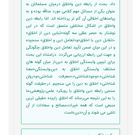
داد. بحث از رابطه دین واخلاق درمیان مسلمانان به
عنوان یکی از مسائل مهم کلامی مورد مداقّه بوده و به
پیامدهای اخلاقی آن کم تر پرداخته اند. امّا رابطه دین
واخلاق در اشکال مختلفی متصوّر است که در این
نوشتار به حصر عقلی سه گونه«تباین دین از اخلاق»
،«تقابل دین با اخلاق»و«تعامل دین و اخلاق» سنجیده
و در این میان ضمن تأیید تعامل دین واخلاق ،چگونگی
و جهت این رابطه ارزیابی می‌گردد. درامتداد این بحث
برای تبیین وابستگی اخلاق به دین،از میان گونه های
مختلف وابستگی اخلاق به دین،وابستگی«معنا
شناختی»،«وجودشناختی»،«معرفت شناختی»و«روان
شناختی» اخلاق به دین را می سنجیم. درحقیقت گونه
سنجی رابطه دین واخلاق با رویکرد علمی-پژوهشی،ما
را به این نتیجه می‌رساند که اخلاق زاییده حقیقی ترین
منبعی است که همه خیرات،مصالح و سعادات از آن
ناشی می شوند و آن«دین»است.