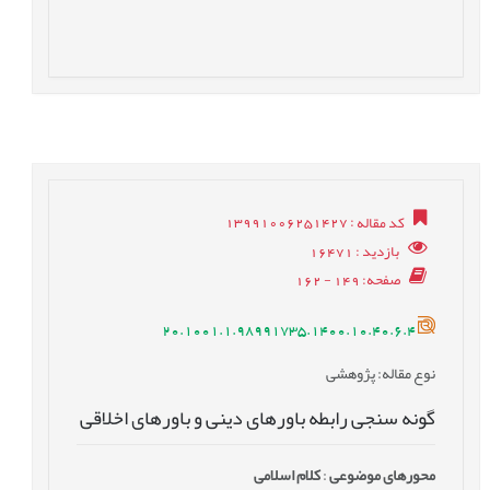
کد مقاله
: 13991006251427
بازدید
: 16471
صفحه
: 149 - 162
20.1001.1.98991735.1400.10.40.6.4
نوع مقاله
: پژوهشی
گونه سنجی رابطه باورهای دینی و باورهای اخلاقی
محورهای موضوعی
:
کلام اسلامی