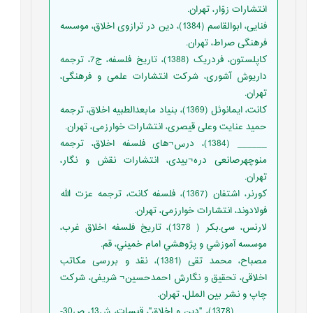
انتشارات زوّار، تهران.
فنایی، ابوالقاسم (1384)، دین در ترازوی اخلاق، موسسه
فرهنگی صراط، تهران.
کاپلستون، فردریک (1388)، تاریخ فلسفه، ج7، ترجمه
داریوش آشوری، شرکت انتشارات علمی و فرهنگی،
تهران.
کانت، ایمانوئل (1369)، بنیاد مابعدالطبیه اخلاق، ترجمه
حمید عنایت وعلی قیصری، انتشارات خوارزمی، تهران.
______ (1384)، درس¬های فلسفه اخلاق، ترجمه
منوچهرصانعی دره¬بیدی، انتشارات نقش و نگار،
تهران.
کورنر، اشتفان (1367)، فلسفه کانت، ترجمه عزت الله
فولادوند، انتشارات خوارزمی، تهران.
لارنس، سی.بکر ( 1378)، تاریخ فلسفه اخلاق غرب،
موسسه آموزشي و پژوهشي امام خميني، قم.
مصباح، محمد تقی (1381)، نقد و بررسی مکاتب
اخلاقی، تحقیق و نگارش احمدحسین¬ شریفی، شرکت
چاپ و نشر بین الملل، تهران.
______ (1378)، "دین و اخلاق"، قبسات، ش13، ص30-