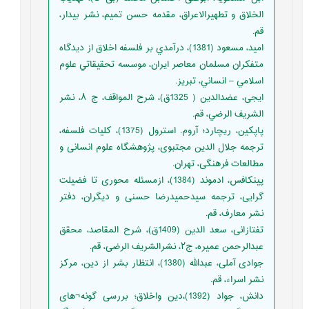
الخلاق و تطهیرالاعراق، مقدمه حسن تمیم، نشر بیدار،
قم.
امید، مسعود (1381)، درآمدي بر فلسفه اخلاق از ديدگاه
متفکران مسلمان معاصر ايران، موسسه تحقيقاتي علوم
اسلامي – انساني، تبریز.
ایجی، عضدالدین‏ ( 1325ق)، شرح المواقف، ج ٨، نشر
الشريف الرضي، قم.
پاپکین، ریچارد؛ آروم. استرول (1375)، کلیات فلسفه،
ترجمه جلال الدین مجتبوی، پژوهشگاه علوم انسانی و
مطالعات فرهنگی، تهران.
پینکافس، ادموند (1384)، ازمسئله محوری تا فضیلت
گرایی، ترجمه سیدحمیدرضا حسنی و دیگران، دفتر
نشر معارف، قم.
تفتازانی، سعد الدين (1409ق)، شرح المقاصد، محقق
عبدالرحمن عمیره، ج٢، نشرالشریف الرضی، قم.
جوادی آملی، عبدالله (1380)، انتظار بشر از دین، مرکز
نشر اسراء، قم.
دانش، جواد (1392)،دین واخلاق؛ بررسی گونه¬های