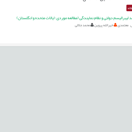
اله
 لیبرالیسم دولتی و نظام نمایندگی (مطالعه موردی: ایالات متحده و انگلستان)
ل معتمدی
خیرالله پروین
محمد جلالی