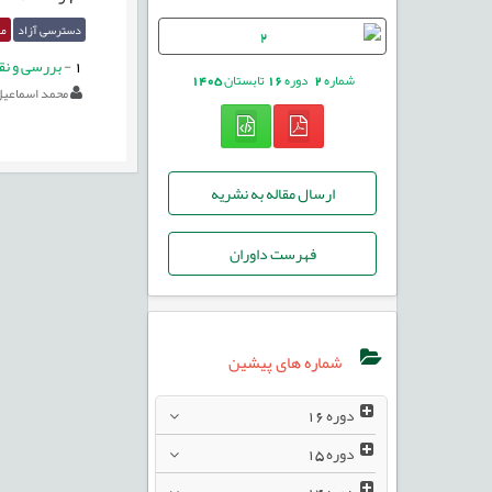
دسترسی آزاد
مق
1
-
بررسی و نقد
شماره
2
دوره
16
تابستان
1405
محمد اسماعی
ارسال مقاله به نشریه
فهرست داوران
شماره های پیشین
دوره
16
دوره
15
دوره
14