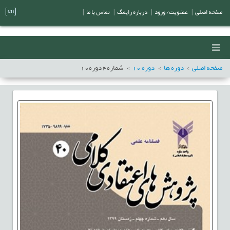
[en]
صفحه اصلی
|
عضویت/ ورود
|
درباره رایمگ
|
تماس با ما
|
صفحه اصلی
دوره ها
دوره
10
شماره
4
دوره
10