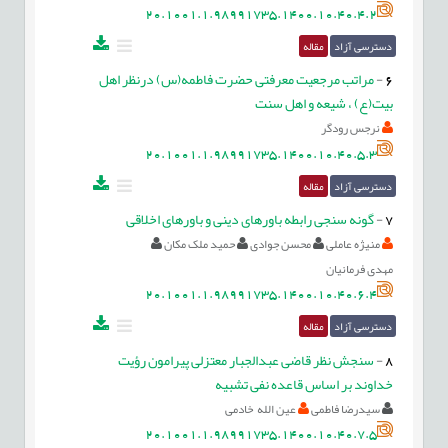
20.1001.1.98991735.1400.10.40.4.2
دسترسی آزاد
مقاله
6
-
مراتب مرجعیت معرفتی حضرت فاطمه(س) درنظر اهل
بیت(ع) ، شیعه و اهل سنت
نرجس رودگر
20.1001.1.98991735.1400.10.40.5.3
دسترسی آزاد
مقاله
7
-
گونه سنجی رابطه باورهای دینی و باورهای اخلاقی
منیژه عاملی
محسن جوادی
حمید ملک مکان
مهدی فرمانیان
20.1001.1.98991735.1400.10.40.6.4
دسترسی آزاد
مقاله
8
-
سنجش نظر قاضی عبدالجبار معتزلی پیرامون رؤیت
خداوند بر اساس قاعده نفی تشبیه
سیدرضا فاطمی
عین الله خادمی
20.1001.1.98991735.1400.10.40.7.5