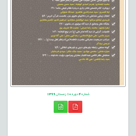
شماره
4
دوره
10
زمستان
1399