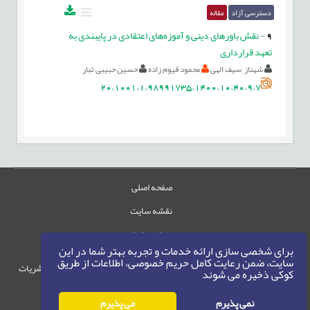
دسترسی آزاد
مقاله
9
-
نقش باورهای دینی و آموزه‌های اعتقادی در پایبندی به
تعهد قرارداری
شهناز سیف الهی
محمود قیوم زاده
حسین حبیبی تبار
20.1001.1.98991735.1400.10.40.9.7
صفحه اصلی
نقشه سایت
تماس با ما
برای شخصی سازی ارائه خدمات و تجربه بهتر شما در این
سایت، ضمن رعایت کامل حریم خصوصی، اطلاعات از طریق
حقوق این وب‌سایت متعلق به سامانه مدیریت نشریات
کوکی ذخیره می شوند
رایمگ است.
حق نشر
1405-1396
نمی پذیرم
می پذیرم
©