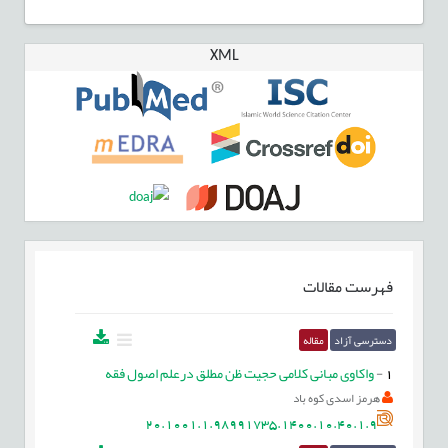
XML
فهرست مقالات
دسترسی آزاد
مقاله
1
-
واکاوی مبانی کلامی حجیت ظن مطلق درعلم اصول فقه
هرمز اسدی کوه باد
20.1001.1.98991735.1400.10.40.1.9