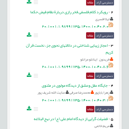
دسترسی آزاد
مقاله
2
-
رویکرد کلام فلسفی فخر رازی دربارة نظام فیض حکما
لیلا افسری
20.1001.1.98991735.1400.10.40.2.0
دسترسی آزاد
مقاله
3
-
اعجاز زیبایی شناختی در دلالتهای نحوی جزء نخست قرآن
کریم
فریدون اینانلو مرانلو
20.1001.1.98991735.1400.10.40.8.6
دسترسی آزاد
مقاله
4
-
جایگاه عقل وعشق از دیدگاه مولوی در مثنوی
زهرا باباپور
محمدرضا صرفی
عنایت الله شریف پور
20.1001.1.98991735.1400.10.40.3.1
دسترسی آزاد
مقاله
5
-
فضیلت گرایی از دیدگاه امام علی (ع) در نهج البلاغه
مریم خاتمی